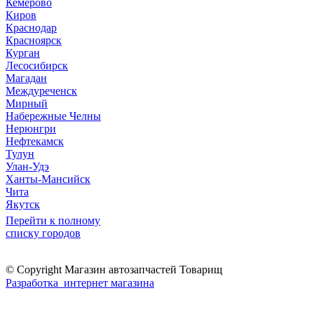
Кемерово
Киров
Краснодар
Красноярск
Курган
Лесосибирск
Магадан
Междуреченск
Мирный
Набережные Челны
Нерюнгри
Нефтекамск
Тулун
Улан-Удэ
Ханты-Мансийск
Чита
Якутск
Перейти к полному
списку городов
© Copyright Магазин автозапчастей Товарищ
Разработка интернет магазина