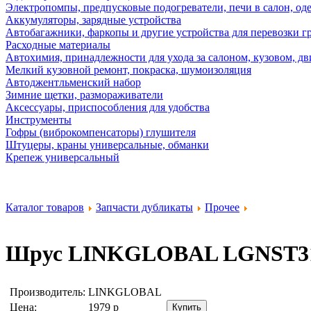
Электропомпы, предпусковые подогреватели, печи в салон, оде
Аккумуляторы, зарядные устройства
Автобагажники, фаркопы и другие устройства для перевозки г
Расходные материалы
Автохимия, принадлежности для ухода за салоном, кузовом, дв
Мелкий кузовной ремонт, покраска, шумоизоляция
Автоджентльменский набор
Зимние щетки, размораживатели
Аксессуары, приспособления для удобства
Инструменты
Гофры (виброкомпенсаторы) глушителя
Штуцеры, краны универсальные, обманки
Крепеж универсальный
Каталог товаров
Запчасти дубликаты
Прочее
Шрус
LINKGLOBAL LGNST3
Производитель:
LINKGLOBAL
Цена:
1979
р