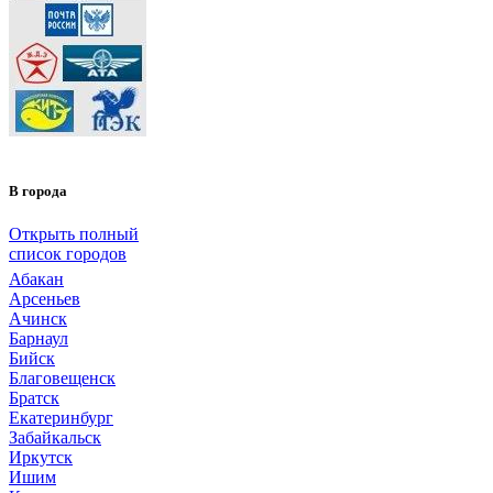
В города
Открыть полный
список городов
Абакан
Арсеньев
Ачинск
Барнаул
Бийск
Благовещенск
Братск
Екатеринбург
Забайкальск
Иркутск
Ишим