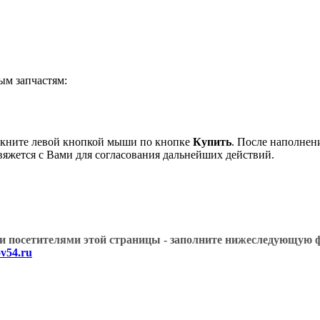
м запчастям:
кните левой кнопкой мыши по кнопке
Купить
. После наполнен
вяжется с Вами для согласования дальнейших действий.
угими посетителями этой страницы - заполните нижеслед
v54.ru