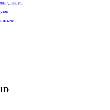
яла двигателя
рузов
игателем
1D