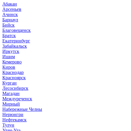
Абакан
Арсеньев
Ачинск
Барнаул
Бийск
Благовещенск
Братск
Екатеринбург
Забайкальск
Иркутск
Ишим
Кемерово
Киров
Краснодар
Красноярск
Курган
Лесосибирск
Магадан
Междуреченск
Мирный
Набережные Челны
Нерюнгри
Нефтекамск
Тулун
Улан-Удэ