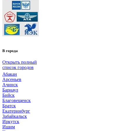
В города
Открыть полный
список городов
Абакан
Арсеньев
Ачинск
Барнаул
Бийск
Благовещенск
Братск
Екатеринбург
Забайкальск
Иркутск
Ишим