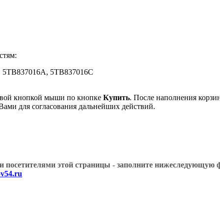
стям:
, 5TB837016A, 5TB837016C
евой кнопкой мыши по кнопке
Купить
. После наполнения корзи
 Вами для согласования дальнейших действий.
угими посетителями этой страницы - заполните нижеслед
v54.ru