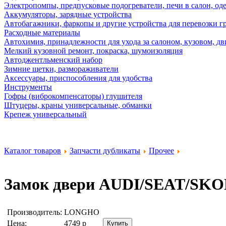
Электропомпы, предпусковые подогреватели, печи в салон, оде
Аккумуляторы, зарядные устройства
Автобагажники, фаркопы и другие устройства для перевозки г
Расходные материалы
Автохимия, принадлежности для ухода за салоном, кузовом, дв
Мелкий кузовной ремонт, покраска, шумоизоляция
Автоджентльменский набор
Зимние щетки, размораживатели
Аксессуары, приспособления для удобства
Инструменты
Гофры (виброкомпенсаторы) глушителя
Штуцеры, краны универсальные, обманки
Крепеж универсальный
Каталог товаров
Запчасти дубликаты
Прочее
Замок двери AUDI/SEAT/
Производитель:
LONGHO
Цена:
4749
р