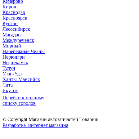
Кемерово
Киров
Краснодар
Красноярск
Курган
Лесосибирск
Магадан
Междуреченск
Мирный
Набережные Челны
Нерюнгри
Нефтекамск
Тулун
Улан-Удэ
Ханты-Мансийск
Чита
Якутск
Перейти к полному
списку городов
© Copyright Магазин автозапчастей Товарищ
Разработка интернет магазина