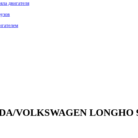
яла двигателя
рузов
игателем
SKODA/VOLKSWAGEN
LONGHO 9