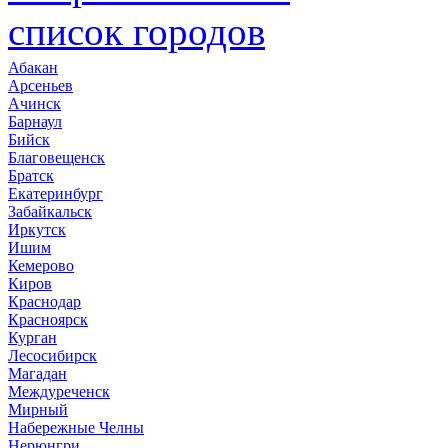
список городов
Абакан
Арсеньев
Ачинск
Барнаул
Бийск
Благовещенск
Братск
Екатеринбург
Забайкальск
Иркутск
Ишим
Кемерово
Киров
Краснодар
Красноярск
Курган
Лесосибирск
Магадан
Междуреченск
Мирный
Набережные Челны
Нерюнгри