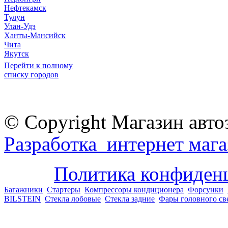
Нефтекамск
Тулун
Улан-Удэ
Ханты-Мансийск
Чита
Якутск
Перейти к полному
списку городов
© Copyright Магазин авто
Разработка интернет мага
Политика конфиден
Багажники
Стартеры
Компрессоры кондиционера
Форсунки
BILSTEIN
Стекла лобовые
Стекла задние
Фары головного св