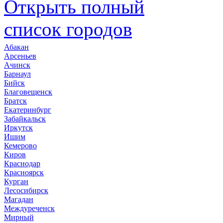
Открыть полный
список городов
Абакан
Арсеньев
Ачинск
Барнаул
Бийск
Благовещенск
Братск
Екатеринбург
Забайкальск
Иркутск
Ишим
Кемерово
Киров
Краснодар
Красноярск
Курган
Лесосибирск
Магадан
Междуреченск
Мирный