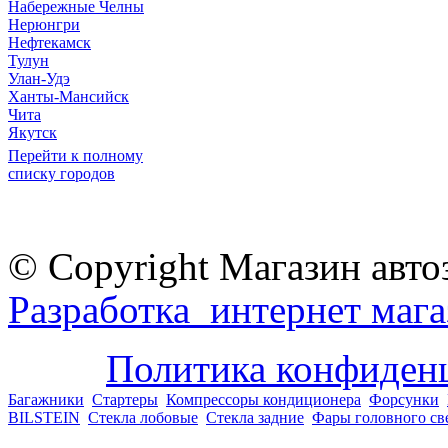
Набережные Челны
Нерюнгри
Нефтекамск
Тулун
Улан-Удэ
Ханты-Мансийск
Чита
Якутск
Перейти к полному
списку городов
© Copyright Магазин авто
Разработка интернет мага
Политика конфиден
Багажники
Стартеры
Компрессоры кондиционера
Форсунки
BILSTEIN
Стекла лобовые
Стекла задние
Фары головного св