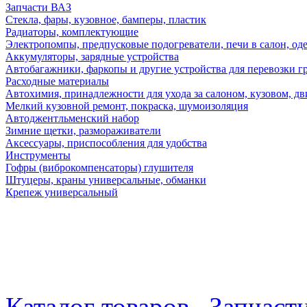
Запчасти ВАЗ
Стекла, фары, кузовное, бамперы, пластик
Радиаторы, комплектующие
Электропомпы, предпусковые подогреватели, печи в салон, оде
Аккумуляторы, зарядные устройства
Автобагажники, фаркопы и другие устройства для перевозки г
Расходные материалы
Автохимия, принадлежности для ухода за салоном, кузовом, дв
Мелкий кузовной ремонт, покраска, шумоизоляция
Автоджентльменский набор
Зимние щетки, размораживатели
Аксессуары, приспособления для удобства
Инструменты
Гофры (виброкомпенсаторы) глушителя
Штуцеры, краны универсальные, обманки
Крепеж универсальный
Каталог товаров
Запчаст