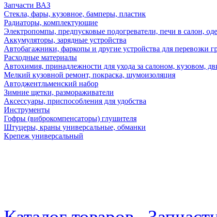
Запчасти ВАЗ
Стекла, фары, кузовное, бамперы, пластик
Радиаторы, комплектующие
Электропомпы, предпусковые подогреватели, печи в салон, оде
Аккумуляторы, зарядные устройства
Автобагажники, фаркопы и другие устройства для перевозки г
Расходные материалы
Автохимия, принадлежности для ухода за салоном, кузовом, дв
Мелкий кузовной ремонт, покраска, шумоизоляция
Автоджентльменский набор
Зимние щетки, размораживатели
Аксессуары, приспособления для удобства
Инструменты
Гофры (виброкомпенсаторы) глушителя
Штуцеры, краны универсальные, обманки
Крепеж универсальный
Каталог товаров
Запчаст