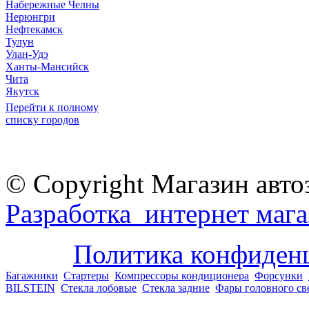
Набережные Челны
Нерюнгри
Нефтекамск
Тулун
Улан-Удэ
Ханты-Мансийск
Чита
Якутск
Перейти к полному
списку городов
© Copyright Магазин авто
Разработка интернет мага
Политика конфиден
Багажники
Стартеры
Компрессоры кондиционера
Форсунки
BILSTEIN
Стекла лобовые
Стекла задние
Фары головного св