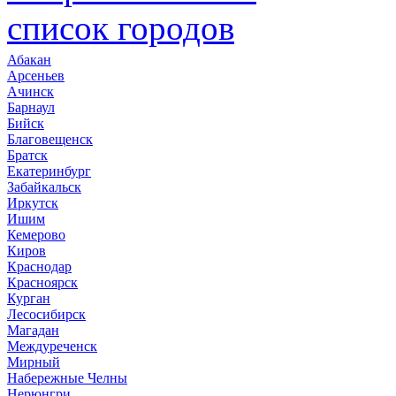
список городов
Абакан
Арсеньев
Ачинск
Барнаул
Бийск
Благовещенск
Братск
Екатеринбург
Забайкальск
Иркутск
Ишим
Кемерово
Киров
Краснодар
Красноярск
Курган
Лесосибирск
Магадан
Междуреченск
Мирный
Набережные Челны
Нерюнгри