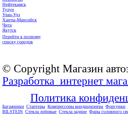
Нефтекамск
Тулун
Улан-Удэ
Ханты-Мансийск
Чита
Якутск
Перейти к полному
списку городов
© Copyright Магазин авто
Разработка интернет мага
Политика конфиден
Багажники
Стартеры
Компрессоры кондиционера
Форсунки
BILSTEIN
Стекла лобовые
Стекла задние
Фары головного св