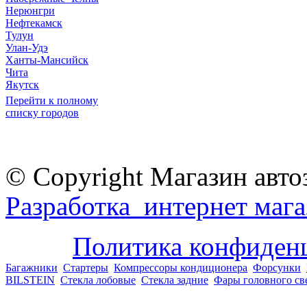
Нерюнгри
Нефтекамск
Тулун
Улан-Удэ
Ханты-Мансийск
Чита
Якутск
Перейти к полному
списку городов
© Copyright Магазин авто
Разработка интернет мага
Политика конфиден
Багажники
Стартеры
Компрессоры кондиционера
Форсунки
BILSTEIN
Стекла лобовые
Стекла задние
Фары головного св