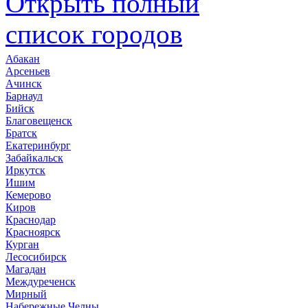
Открыть полный
список городов
Абакан
Арсеньев
Ачинск
Барнаул
Бийск
Благовещенск
Братск
Екатеринбург
Забайкальск
Иркутск
Ишим
Кемерово
Киров
Краснодар
Красноярск
Курган
Лесосибирск
Магадан
Междуреченск
Мирный
Набережные Челны