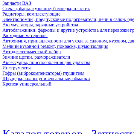
Запчасти ВАЗ
Стекла, фары, кузовное, бамперы, пластик
Радиаторы, комплектующие
Электропомпы, предпусковые подогреватели, печи в салон, оде
Аккумуляторы, зарядные устройства
Автобагажники, фаркопы и другие устройства для перевозки г
Расходные материалы
Автохимия, принадлежности для ухода за салоном, кузовом, дв
Мелкий кузовной ремонт, покраска, шумоизоляция
Автоджентльменский набор
Зимние щетки, размораживатели
Аксессуары, приспособления для удобства
Инструменты
Гофры (виброкомпенсаторы) глушителя
Штуцеры, краны универсальные, обманки
Крепеж универсальный
Каталог товаров
Запчаст