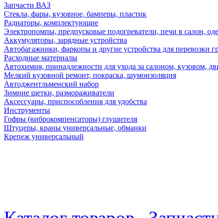
Запчасти ВАЗ
Стекла, фары, кузовное, бамперы, пластик
Радиаторы, комплектующие
Электропомпы, предпусковые подогреватели, печи в салон, оде
Аккумуляторы, зарядные устройства
Автобагажники, фаркопы и другие устройства для перевозки г
Расходные материалы
Автохимия, принадлежности для ухода за салоном, кузовом, дв
Мелкий кузовной ремонт, покраска, шумоизоляция
Автоджентльменский набор
Зимние щетки, размораживатели
Аксессуары, приспособления для удобства
Инструменты
Гофры (виброкомпенсаторы) глушителя
Штуцеры, краны универсальные, обманки
Крепеж универсальный
Каталог товаров
Запчаст