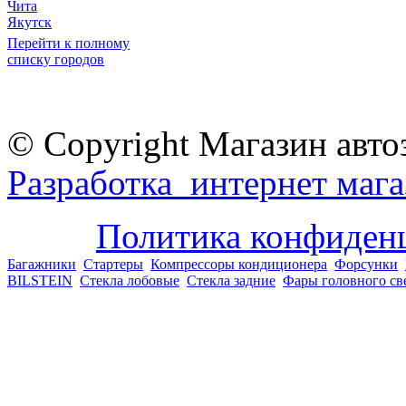
Чита
Якутск
Перейти к полному
списку городов
© Copyright Магазин авто
Разработка интернет мага
Политика конфиден
Багажники
Стартеры
Компрессоры кондиционера
Форсунки
BILSTEIN
Стекла лобовые
Стекла задние
Фары головного св