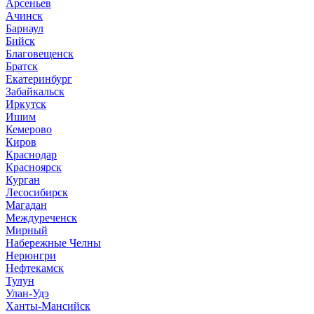
Арсеньев
Ачинск
Барнаул
Бийск
Благовещенск
Братск
Екатеринбург
Забайкальск
Иркутск
Ишим
Кемерово
Киров
Краснодар
Красноярск
Курган
Лесосибирск
Магадан
Междуреченск
Мирный
Набережные Челны
Нерюнгри
Нефтекамск
Тулун
Улан-Удэ
Ханты-Мансийск