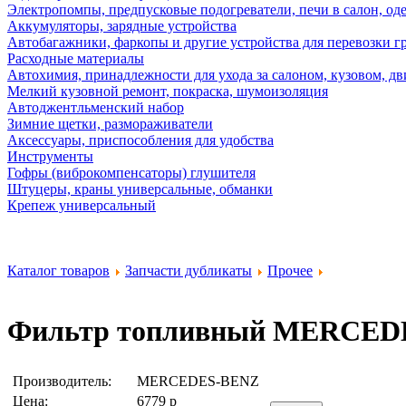
Электропомпы, предпусковые подогреватели, печи в салон, оде
Аккумуляторы, зарядные устройства
Автобагажники, фаркопы и другие устройства для перевозки г
Расходные материалы
Автохимия, принадлежности для ухода за салоном, кузовом, дв
Мелкий кузовной ремонт, покраска, шумоизоляция
Автоджентльменский набор
Зимние щетки, размораживатели
Аксессуары, приспособления для удобства
Инструменты
Гофры (виброкомпенсаторы) глушителя
Штуцеры, краны универсальные, обманки
Крепеж универсальный
Каталог товаров
Запчасти дубликаты
Прочее
Фильтр топливный
MERCEDE
Производитель:
MERCEDES-BENZ
Цена:
6779
р