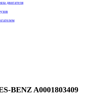
яла двигателя
рузов
игателем
S-BENZ A0001803409