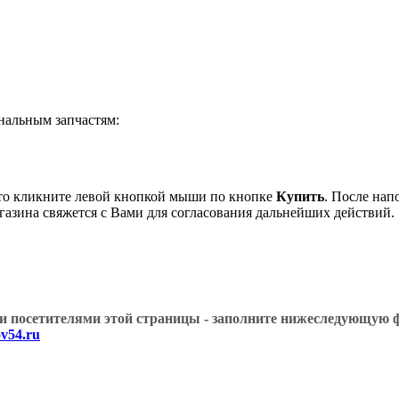
альным запчастям:
о кликните левой кнопкой мыши по кнопке
Купить
. После нап
газина свяжется с Вами для согласования дальнейших действий.
угими посетителями этой страницы - заполните нижеслед
v54.ru