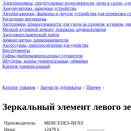
Электропомпы, предпусковые подогреватели, печи в салон, оде
Аккумуляторы, зарядные устройства
Автобагажники, фаркопы и другие устройства для перевозки г
Расходные материалы
Автохимия, принадлежности для ухода за салоном, кузовом, дв
Мелкий кузовной ремонт, покраска, шумоизоляция
Автоджентльменский набор
Зимние щетки, размораживатели
Аксессуары, приспособления для удобства
Инструменты
Гофры (виброкомпенсаторы) глушителя
Штуцеры, краны универсальные, обманки
Крепеж универсальный
Каталог товаров
Запчасти дубликаты
Прочее
Зеркальный элемент левого 
Производитель:
MERCEDES-BENZ
Цена:
12479
р