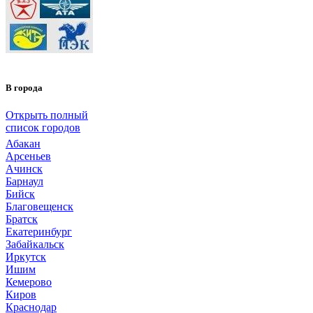
В города
Открыть полный
список городов
Абакан
Арсеньев
Ачинск
Барнаул
Бийск
Благовещенск
Братск
Екатеринбург
Забайкальск
Иркутск
Ишим
Кемерово
Киров
Краснодар