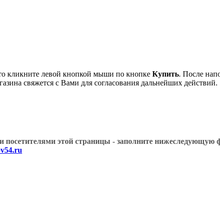
о кликните левой кнопкой мыши по кнопке
Купить
. После нап
газина свяжется с Вами для согласования дальнейших действий.
угими посетителями этой страницы - заполните нижеслед
v54.ru