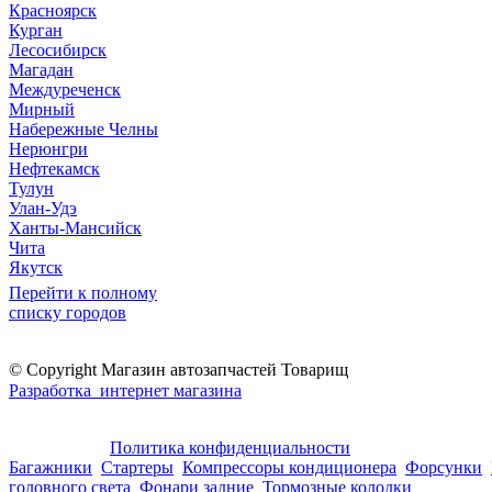
Красноярск
Курган
Лесосибирск
Магадан
Междуреченск
Мирный
Набережные Челны
Нерюнгри
Нефтекамск
Тулун
Улан-Удэ
Ханты-Мансийск
Чита
Якутск
Перейти к полному
списку городов
© Copyright Магазин автозапчастей Товарищ
Разработка интернет магазина
Политика конфиденциальности
Багажники
Стартеры
Компрессоры кондиционера
Форсунки
головного света
Фонари задние
Тормозные колодки