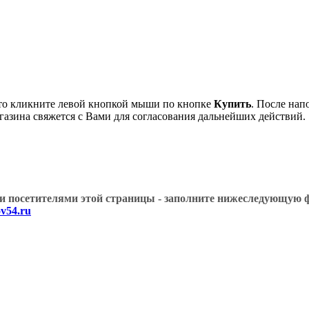
о кликните левой кнопкой мыши по кнопке
Купить
. После нап
газина свяжется с Вами для согласования дальнейших действий.
угими посетителями этой страницы - заполните нижеслед
v54.ru