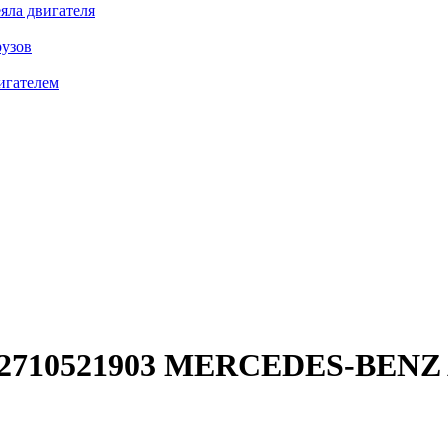
яла двигателя
рузов
игателем
 2710521903
MERCEDES-BENZ A