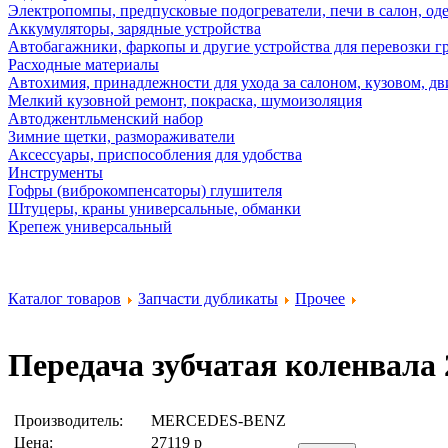
Электропомпы, предпусковые подогреватели, печи в салон, оде
Аккумуляторы, зарядные устройства
Автобагажники, фаркопы и другие устройства для перевозки г
Расходные материалы
Автохимия, принадлежности для ухода за салоном, кузовом, дв
Мелкий кузовной ремонт, покраска, шумоизоляция
Автоджентльменский набор
Зимние щетки, размораживатели
Аксессуары, приспособления для удобства
Инструменты
Гофры (виброкомпенсаторы) глушителя
Штуцеры, краны универсальные, обманки
Крепеж универсальный
Каталог товаров
Запчасти дубликаты
Прочее
Передача зубчатая коленвала
Производитель:
MERCEDES-BENZ
Цена:
27119
р