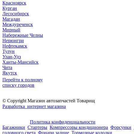
Красноярск
Курган
Лесосибирск
Магадан
Междуреченск
Мирный
Набережные Челны
Нерюнгри
Нефтекамск
Тулун
Улан-Удэ
Ханты-Мансийск
Чита
Якутск
Перейти к полному
списку городов
© Copyright Магазин автозапчастей Товарищ
Разработка интернет магазина
Политика конфиденциальности
Багажники
Стартеры
Компрессоры кондиционера
Форсунки
головного света
Фонари задние
Тормозные колодки