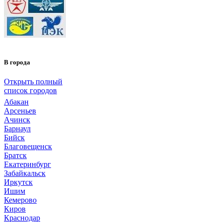
В города
Открыть полный
список городов
Абакан
Арсеньев
Ачинск
Барнаул
Бийск
Благовещенск
Братск
Екатеринбург
Забайкальск
Иркутск
Ишим
Кемерово
Киров
Краснодар