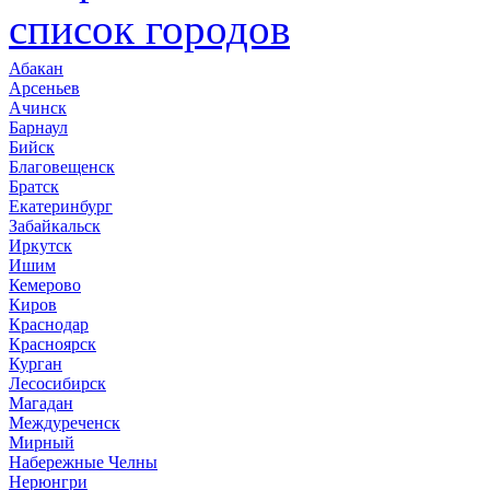
список городов
Абакан
Арсеньев
Ачинск
Барнаул
Бийск
Благовещенск
Братск
Екатеринбург
Забайкальск
Иркутск
Ишим
Кемерово
Киров
Краснодар
Красноярск
Курган
Лесосибирск
Магадан
Междуреченск
Мирный
Набережные Челны
Нерюнгри