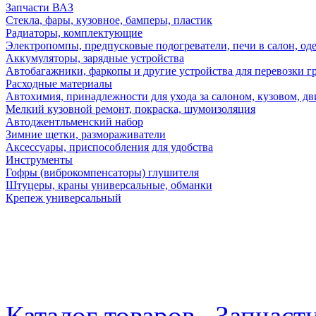
Запчасти ВАЗ
Стекла, фары, кузовное, бамперы, пластик
Радиаторы, комплектующие
Электропомпы, предпусковые подогреватели, печи в салон, оде
Аккумуляторы, зарядные устройства
Автобагажники, фаркопы и другие устройства для перевозки г
Расходные материалы
Автохимия, принадлежности для ухода за салоном, кузовом, дв
Мелкий кузовной ремонт, покраска, шумоизоляция
Автоджентльменский набор
Зимние щетки, размораживатели
Аксессуары, приспособления для удобства
Инструменты
Гофры (виброкомпенсаторы) глушителя
Штуцеры, краны универсальные, обманки
Крепеж универсальный
Каталог товаров
Запчаст