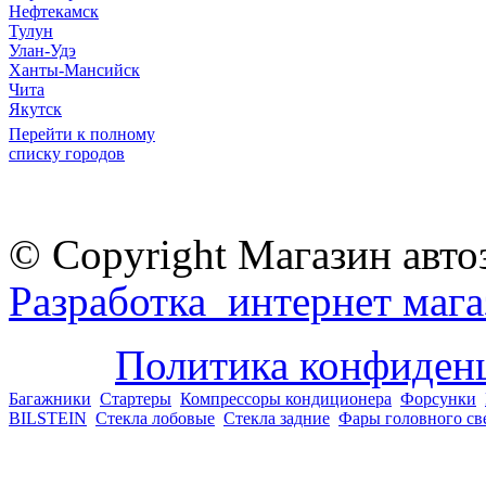
Нефтекамск
Тулун
Улан-Удэ
Ханты-Мансийск
Чита
Якутск
Перейти к полному
списку городов
© Copyright Магазин авто
Разработка интернет мага
Политика конфиден
Багажники
Стартеры
Компрессоры кондиционера
Форсунки
BILSTEIN
Стекла лобовые
Стекла задние
Фары головного св