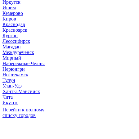
Иркутск
Ишим
Кемерово
Киров
Краснодар
Красноярск
Курган
Лесосибирск
Магадан
Междуреченск
Мирный
Набережные Челны
Нерюнгри
Нефтекамск
Тулун
Улан-Удэ
Ханты-Мансийск
Чита
Якутск
Перейти к полному
списку городов