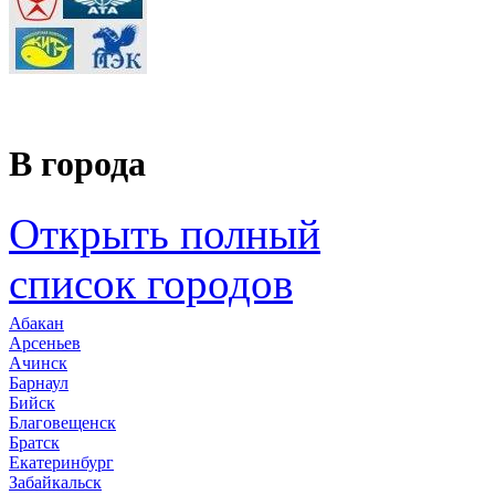
В города
Открыть полный
список городов
Абакан
Арсеньев
Ачинск
Барнаул
Бийск
Благовещенск
Братск
Екатеринбург
Забайкальск