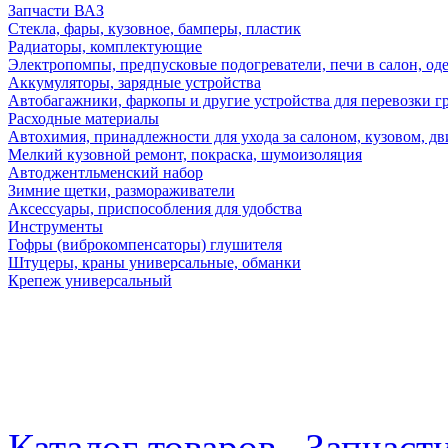
Запчасти ВАЗ
Стекла, фары, кузовное, бамперы, пластик
Радиаторы, комплектующие
Электропомпы, предпусковые подогреватели, печи в салон, оде
Аккумуляторы, зарядные устройства
Автобагажники, фаркопы и другие устройства для перевозки г
Расходные материалы
Автохимия, принадлежности для ухода за салоном, кузовом, дв
Мелкий кузовной ремонт, покраска, шумоизоляция
Автоджентльменский набор
Зимние щетки, размораживатели
Аксессуары, приспособления для удобства
Инструменты
Гофры (виброкомпенсаторы) глушителя
Штуцеры, краны универсальные, обманки
Крепеж универсальный
Каталог товаров
Запчаст