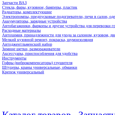
Запчасти ВАЗ
Стекла, фары, кузовное, бамперы, пластик
Радиаторы, комплектующие
Электропомпы, предпусковые подогреватели, печи в салон, оде
Аккумуляторы, зарядные устройства
Автобагажники, фаркопы и другие устройства для перевозки г
Расходные материалы
Автохимия, принадлежности для ухода за салоном, кузовом, дв
Мелкий кузовной ремонт, покраска, шумоизоляция
Автоджентльменский набор
Зимние щетки, размораживатели
Аксессуары, приспособления для удобства
Инструменты
Гофры (виброкомпенсаторы) глушителя
Штуцеры, краны универсальные, обманки
Крепеж универсальный
Каталог товаров
Запчаст