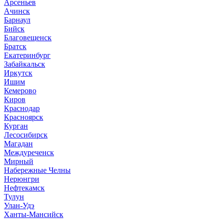
Арсеньев
Ачинск
Барнаул
Бийск
Благовещенск
Братск
Екатеринбург
Забайкальск
Иркутск
Ишим
Кемерово
Киров
Краснодар
Красноярск
Курган
Лесосибирск
Магадан
Междуреченск
Мирный
Набережные Челны
Нерюнгри
Нефтекамск
Тулун
Улан-Удэ
Ханты-Мансийск