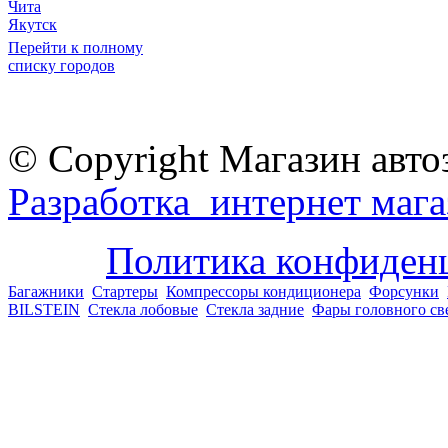
Чита
Якутск
Перейти к полному
списку городов
© Copyright Магазин авто
Разработка интернет мага
Политика конфиден
Багажники
Стартеры
Компрессоры кондиционера
Форсунки
BILSTEIN
Стекла лобовые
Стекла задние
Фары головного св