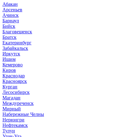
Абакан
Арсеньев
Ачинск
Барнаул
Бийск
Благовещенск
Братск
Екатеринбург
Забайкальск
Иркутск
Ишим
Кемерово
Киров
Краснодар
Красноярск
Курган
Лесосибирск
Магадан
Междуреченск
Мирный
Набережные Челны
Нерюнгри
Нефтекамск
Тулун
Улан-Удэ