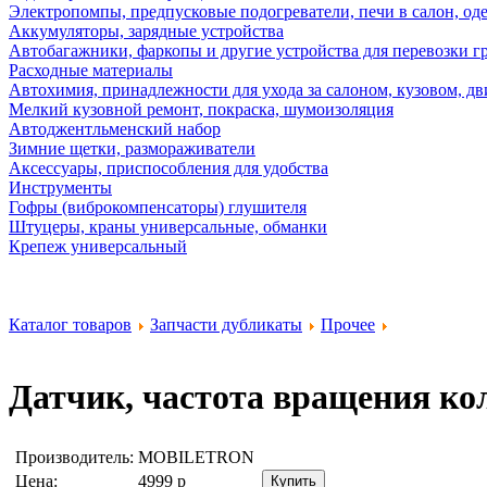
Электропомпы, предпусковые подогреватели, печи в салон, оде
Аккумуляторы, зарядные устройства
Автобагажники, фаркопы и другие устройства для перевозки г
Расходные материалы
Автохимия, принадлежности для ухода за салоном, кузовом, дв
Мелкий кузовной ремонт, покраска, шумоизоляция
Автоджентльменский набор
Зимние щетки, размораживатели
Аксессуары, приспособления для удобства
Инструменты
Гофры (виброкомпенсаторы) глушителя
Штуцеры, краны универсальные, обманки
Крепеж универсальный
Каталог товаров
Запчасти дубликаты
Прочее
Датчик, частота вращения ко
Производитель:
MOBILETRON
Цена:
4999
р