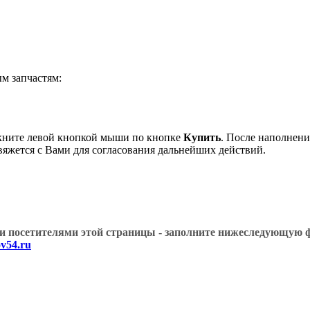
 запчастям:
кните левой кнопкой мыши по кнопке
Купить
. После наполнени
вяжется с Вами для согласования дальнейших действий.
угими посетителями этой страницы - заполните нижеслед
v54.ru