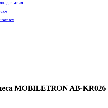
яла двигателя
рузов
игателем
леса
MOBILETRON AB-KR026