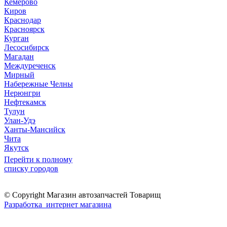
Кемерово
Киров
Краснодар
Красноярск
Курган
Лесосибирск
Магадан
Междуреченск
Мирный
Набережные Челны
Нерюнгри
Нефтекамск
Тулун
Улан-Удэ
Ханты-Мансийск
Чита
Якутск
Перейти к полному
списку городов
© Copyright Магазин автозапчастей Товарищ
Разработка интернет магазина