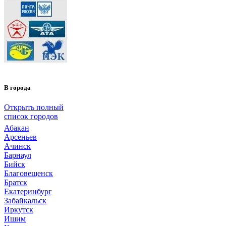
В города
Открыть полный
список городов
Абакан
Арсеньев
Ачинск
Барнаул
Бийск
Благовещенск
Братск
Екатеринбург
Забайкальск
Иркутск
Ишим