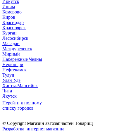
Иркутск
Ишим
Кемерово
Киров
Краснодар
Красноярск
Курган
Лесосибирск
Магадан
Междуреченск
Мирный
Набережные Челны
Нерюнгри
Нефтекамск
Тулун
Улан-Удэ
Ханты-Мансийск
Чита
Якутск
Перейти к полному
списку городов
© Copyright Магазин автозапчастей Товарищ
Разработка интернет магазина