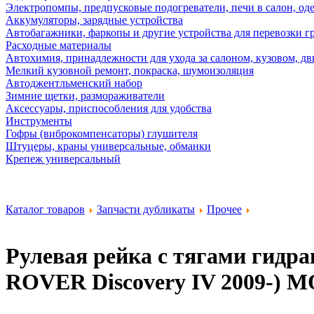
Электропомпы, предпусковые подогреватели, печи в салон, оде
Аккумуляторы, зарядные устройства
Автобагажники, фаркопы и другие устройства для перевозки г
Расходные материалы
Автохимия, принадлежности для ухода за салоном, кузовом, дв
Мелкий кузовной ремонт, покраска, шумоизоляция
Автоджентльменский набор
Зимние щетки, размораживатели
Аксессуары, приспособления для удобства
Инструменты
Гофры (виброкомпенсаторы) глушителя
Штуцеры, краны универсальные, обманки
Крепеж универсальный
Каталог товаров
Запчасти дубликаты
Прочее
Рулевая рейка с тягами гидра
ROVER Discovery IV 2009-)
M