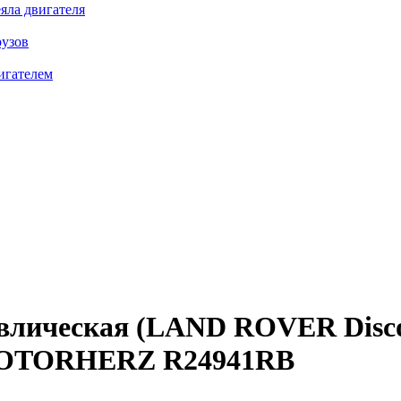
яла двигателя
рузов
игателем
влическая (LAND ROVER Discov
OTORHERZ R24941RB