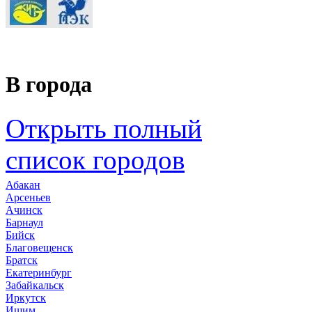
В города
Открыть полный
список городов
Абакан
Арсеньев
Ачинск
Барнаул
Бийск
Благовещенск
Братск
Екатеринбург
Забайкальск
Иркутск
Ишим