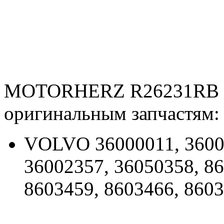
MOTORHERZ R26231RB и
оригинальным запчастям:
VOLVO 36000011, 36000
36002357, 36050358, 86
8603459, 8603466, 860