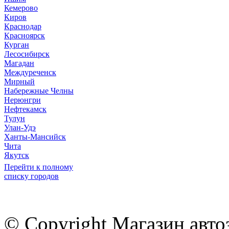
Кемерово
Киров
Краснодар
Красноярск
Курган
Лесосибирск
Магадан
Междуреченск
Мирный
Набережные Челны
Нерюнгри
Нефтекамск
Тулун
Улан-Удэ
Ханты-Мансийск
Чита
Якутск
Перейти к полному
списку городов
© Copyright Магазин авто