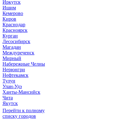
Иркутск
Ишим
Кемерово
Киров
Краснодар
Красноярск
Курган
Лесосибирск
Магадан
Междуреченск
Мирный
Набережные Челны
Нерюнгри
Нефтекамск
Тулун
Улан-Удэ
Ханты-Мансийск
Чита
Якутск
Перейти к полному
списку городов