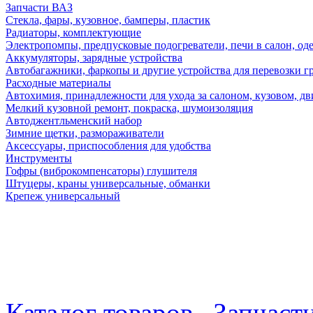
Запчасти ВАЗ
Стекла, фары, кузовное, бамперы, пластик
Радиаторы, комплектующие
Электропомпы, предпусковые подогреватели, печи в салон, оде
Аккумуляторы, зарядные устройства
Автобагажники, фаркопы и другие устройства для перевозки г
Расходные материалы
Автохимия, принадлежности для ухода за салоном, кузовом, дв
Мелкий кузовной ремонт, покраска, шумоизоляция
Автоджентльменский набор
Зимние щетки, размораживатели
Аксессуары, приспособления для удобства
Инструменты
Гофры (виброкомпенсаторы) глушителя
Штуцеры, краны универсальные, обманки
Крепеж универсальный
Каталог товаров
Запчаст