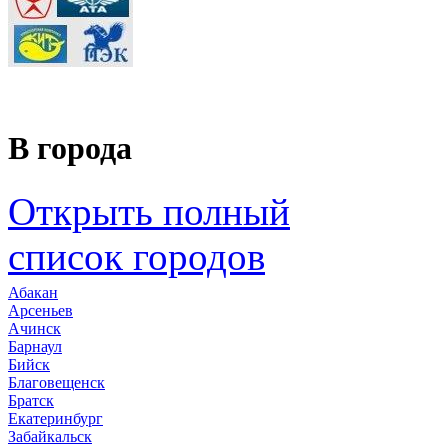
В города
Открыть полный
список городов
Абакан
Арсеньев
Ачинск
Барнаул
Бийск
Благовещенск
Братск
Екатеринбург
Забайкальск