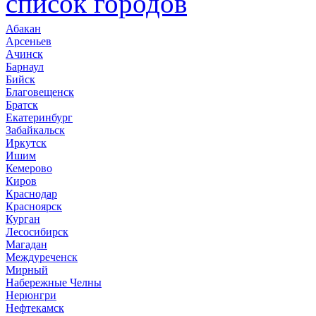
список городов
Абакан
Арсеньев
Ачинск
Барнаул
Бийск
Благовещенск
Братск
Екатеринбург
Забайкальск
Иркутск
Ишим
Кемерово
Киров
Краснодар
Красноярск
Курган
Лесосибирск
Магадан
Междуреченск
Мирный
Набережные Челны
Нерюнгри
Нефтекамск