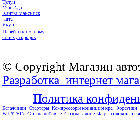
Тулун
Улан-Удэ
Ханты-Мансийск
Чита
Якутск
Перейти к полному
списку городов
© Copyright Магазин авто
Разработка интернет мага
Политика конфиден
Багажники
Стартеры
Компрессоры кондиционера
Форсунки
BILSTEIN
Стекла лобовые
Стекла задние
Фары головного св