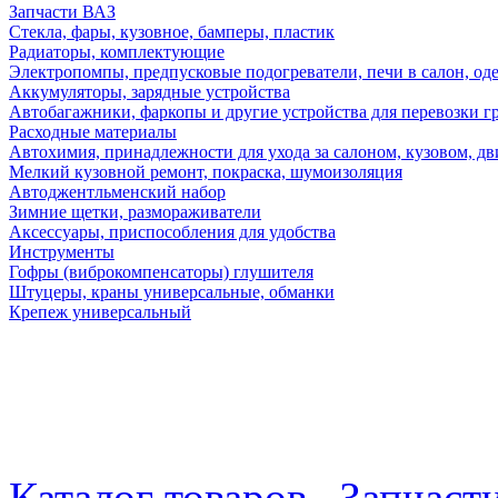
Запчасти ВАЗ
Стекла, фары, кузовное, бамперы, пластик
Радиаторы, комплектующие
Электропомпы, предпусковые подогреватели, печи в салон, оде
Аккумуляторы, зарядные устройства
Автобагажники, фаркопы и другие устройства для перевозки г
Расходные материалы
Автохимия, принадлежности для ухода за салоном, кузовом, дв
Мелкий кузовной ремонт, покраска, шумоизоляция
Автоджентльменский набор
Зимние щетки, размораживатели
Аксессуары, приспособления для удобства
Инструменты
Гофры (виброкомпенсаторы) глушителя
Штуцеры, краны универсальные, обманки
Крепеж универсальный
Каталог товаров
Запчаст