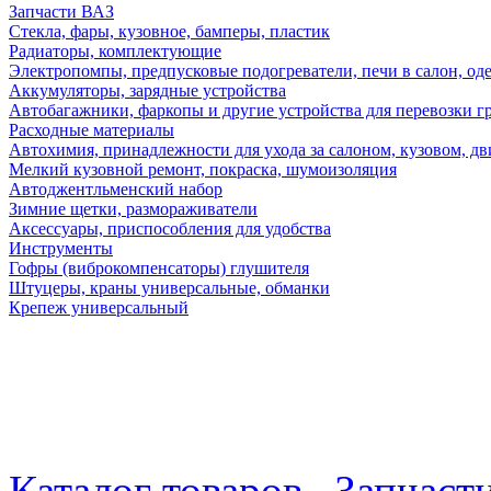
Запчасти ВАЗ
Стекла, фары, кузовное, бамперы, пластик
Радиаторы, комплектующие
Электропомпы, предпусковые подогреватели, печи в салон, оде
Аккумуляторы, зарядные устройства
Автобагажники, фаркопы и другие устройства для перевозки г
Расходные материалы
Автохимия, принадлежности для ухода за салоном, кузовом, дв
Мелкий кузовной ремонт, покраска, шумоизоляция
Автоджентльменский набор
Зимние щетки, размораживатели
Аксессуары, приспособления для удобства
Инструменты
Гофры (виброкомпенсаторы) глушителя
Штуцеры, краны универсальные, обманки
Крепеж универсальный
Каталог товаров
Запчаст