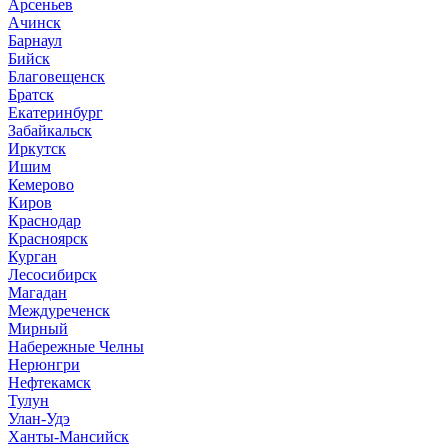
Арсеньев
Ачинск
Барнаул
Бийск
Благовещенск
Братск
Екатеринбург
Забайкальск
Иркутск
Ишим
Кемерово
Киров
Краснодар
Красноярск
Курган
Лесосибирск
Магадан
Междуреченск
Мирный
Набережные Челны
Нерюнгри
Нефтекамск
Тулун
Улан-Удэ
Ханты-Мансийск