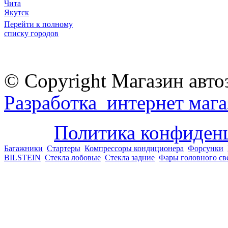
Чита
Якутск
Перейти к полному
списку городов
© Copyright Магазин авто
Разработка интернет мага
Политика конфиден
Багажники
Стартеры
Компрессоры кондиционера
Форсунки
BILSTEIN
Стекла лобовые
Стекла задние
Фары головного св