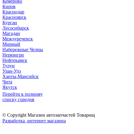
Кемерово
Киров
Краснодар
Красноярск
Курган
Лесосибирск
Магадан
Междуреченск
Мирный
Набережные Челны
Нерюнгри
Нефтекамск
Тулун
Улан-Удэ
Ханты-Мансийск
Чита
Якутск
Перейти к полному
списку городов
© Copyright Магазин автозапчастей Товарищ
Разработка интернет магазина