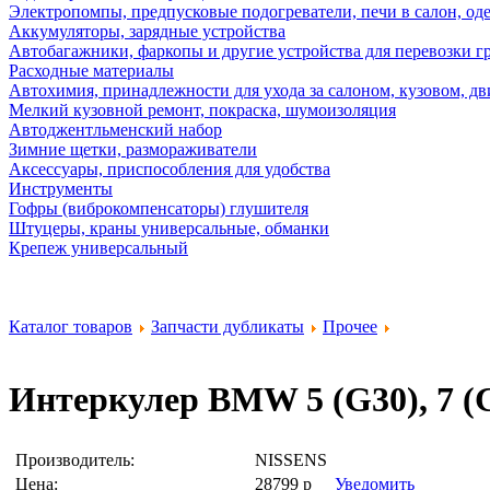
Электропомпы, предпусковые подогреватели, печи в салон, оде
Аккумуляторы, зарядные устройства
Автобагажники, фаркопы и другие устройства для перевозки г
Расходные материалы
Автохимия, принадлежности для ухода за салоном, кузовом, дв
Мелкий кузовной ремонт, покраска, шумоизоляция
Автоджентльменский набор
Зимние щетки, размораживатели
Аксессуары, приспособления для удобства
Инструменты
Гофры (виброкомпенсаторы) глушителя
Штуцеры, краны универсальные, обманки
Крепеж универсальный
Каталог товаров
Запчасти дубликаты
Прочее
Интеркулер BMW 5 (G30), 7 (G
Производитель:
NISSENS
Цена:
28799
р
Уведомить