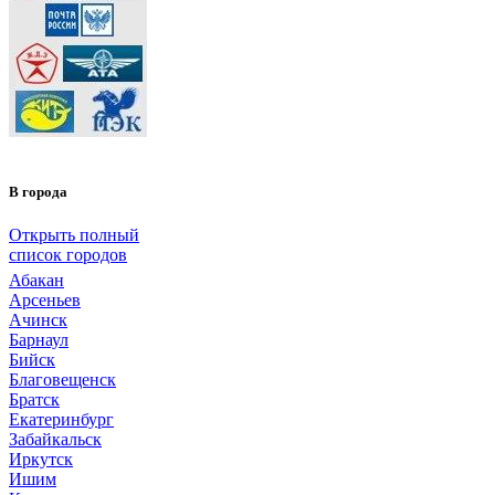
В города
Открыть полный
список городов
Абакан
Арсеньев
Ачинск
Барнаул
Бийск
Благовещенск
Братск
Екатеринбург
Забайкальск
Иркутск
Ишим