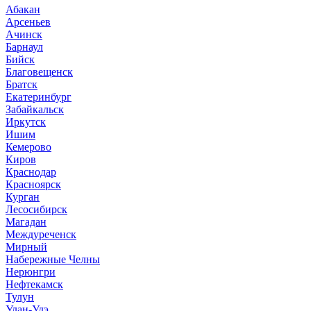
Абакан
Арсеньев
Ачинск
Барнаул
Бийск
Благовещенск
Братск
Екатеринбург
Забайкальск
Иркутск
Ишим
Кемерово
Киров
Краснодар
Красноярск
Курган
Лесосибирск
Магадан
Междуреченск
Мирный
Набережные Челны
Нерюнгри
Нефтекамск
Тулун
Улан-Удэ