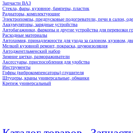
Запчасти ВАЗ
Стекла, фары, кузовное, бамперы, пластик
Радиаторы, комплектующие
Электропомпы, предпусковые подогреватели, печи в салон, оде
Аккумуляторы, зарядные устройства
Автобагажники, фаркопы и другие устройства для перевозки г
Расходные материалы
Автохимия, принадлежности для ухода за салоном, кузовом, дв
Мелкий кузовной ремонт, покраска, шумоизоляция
Автоджентльменский набор
Зимние щетки, размораживатели
Аксессуары, приспособления для удобства
Инструменты
Гофры (виброкомпенсаторы) глушителя
Штуцеры, краны универсальные, обманки
Крепеж универсальный
Каталог товаров
Запчаст