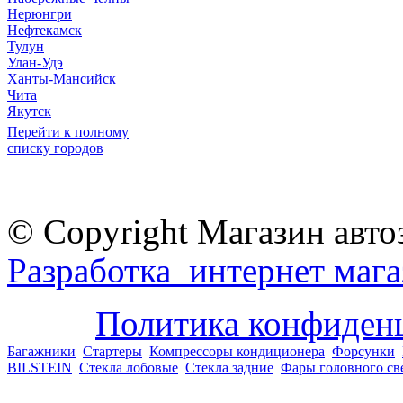
Нерюнгри
Нефтекамск
Тулун
Улан-Удэ
Ханты-Мансийск
Чита
Якутск
Перейти к полному
списку городов
© Copyright Магазин авто
Разработка интернет мага
Политика конфиден
Багажники
Стартеры
Компрессоры кондиционера
Форсунки
BILSTEIN
Стекла лобовые
Стекла задние
Фары головного св