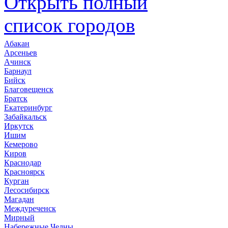
Открыть полный
список городов
Абакан
Арсеньев
Ачинск
Барнаул
Бийск
Благовещенск
Братск
Екатеринбург
Забайкальск
Иркутск
Ишим
Кемерово
Киров
Краснодар
Красноярск
Курган
Лесосибирск
Магадан
Междуреченск
Мирный
Набережные Челны