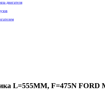
яла двигателя
рузов
игателем
ика L=555MM, F=475N FORD 