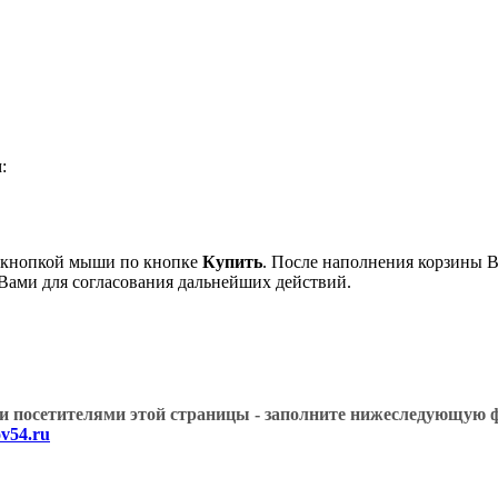
:
й кнопкой мыши по кнопке
Купить
. После наполнения корзины В
 Вами для согласования дальнейших действий.
угими посетителями этой страницы - заполните нижеслед
v54.ru