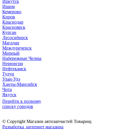
Иркутск
Ишим
Кемерово
Киров
Краснодар
Красноярск
Курган
Лесосибирск
Магадан
Междуреченск
Мирный
Набережные Челны
Нерюнгри
Нефтекамск
Тулун
Улан-Удэ
Ханты-Мансийск
Чита
Якутск
Перейти к полному
списку городов
© Copyright Магазин автозапчастей Товарищ
Разработка интернет магазина