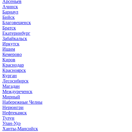
Арсеньев
Ачинск
Барнаул
Бийск
Благовещенск
Братск
Екатеринбург
Забайкальск
Иркутск
Ишим
Кемерово
Киров
Краснодар
Красноярск
Курган
Лесосибирск
Магадан
Междуреченск
Мирный
Набережные Челны
Нерюнгри
Нефтекамск
Тулун
Улан-Удэ
Ханты-Мансийск