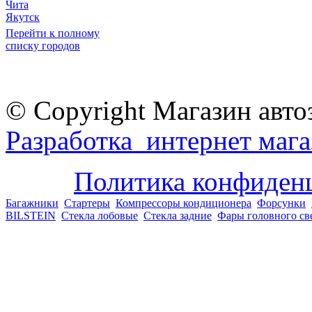
Чита
Якутск
Перейти к полному
списку городов
© Copyright Магазин авто
Разработка интернет мага
Политика конфиден
Багажники
Стартеры
Компрессоры кондиционера
Форсунки
BILSTEIN
Стекла лобовые
Стекла задние
Фары головного св