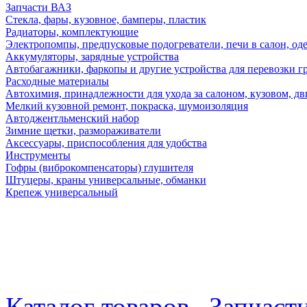
Запчасти ВАЗ
Стекла, фары, кузовное, бамперы, пластик
Радиаторы, комплектующие
Электропомпы, предпусковые подогреватели, печи в салон, оде
Аккумуляторы, зарядные устройства
Автобагажники, фаркопы и другие устройства для перевозки г
Расходные материалы
Автохимия, принадлежности для ухода за салоном, кузовом, дв
Мелкий кузовной ремонт, покраска, шумоизоляция
Автоджентльменский набор
Зимние щетки, размораживатели
Аксессуары, приспособления для удобства
Инструменты
Гофры (виброкомпенсаторы) глушителя
Штуцеры, краны универсальные, обманки
Крепеж универсальный
Каталог товаров
Запчаст