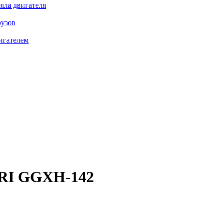
яла двигателя
рузов
игателем
I GGXH-142