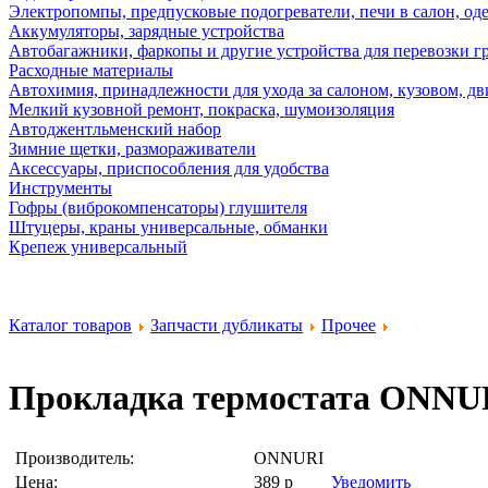
Электропомпы, предпусковые подогреватели, печи в салон, оде
Аккумуляторы, зарядные устройства
Автобагажники, фаркопы и другие устройства для перевозки г
Расходные материалы
Автохимия, принадлежности для ухода за салоном, кузовом, дв
Мелкий кузовной ремонт, покраска, шумоизоляция
Автоджентльменский набор
Зимние щетки, размораживатели
Аксессуары, приспособления для удобства
Инструменты
Гофры (виброкомпенсаторы) глушителя
Штуцеры, краны универсальные, обманки
Крепеж универсальный
Каталог товаров
Запчасти дубликаты
Прочее
Прокладка термостата
ONNUR
Производитель:
ONNURI
Цена:
389
р
Уведомить