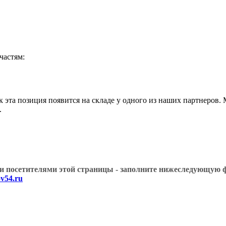
астям:
эта позиция появится на складе у одного из наших партнеров.
.
угими посетителями этой страницы - заполните нижеслед
v54.ru