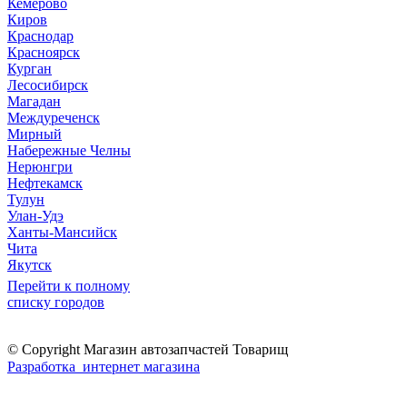
Кемерово
Киров
Краснодар
Красноярск
Курган
Лесосибирск
Магадан
Междуреченск
Мирный
Набережные Челны
Нерюнгри
Нефтекамск
Тулун
Улан-Удэ
Ханты-Мансийск
Чита
Якутск
Перейти к полному
списку городов
© Copyright Магазин автозапчастей Товарищ
Разработка интернет магазина