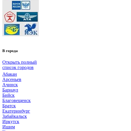
В города
Открыть полный
список городов
Абакан
Арсеньев
Ачинск
Барнаул
Бийск
Благовещенск
Братск
Екатеринбург
Забайкальск
Иркутск
Ишим