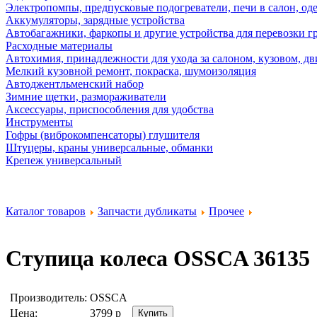
Электропомпы, предпусковые подогреватели, печи в салон, оде
Аккумуляторы, зарядные устройства
Автобагажники, фаркопы и другие устройства для перевозки г
Расходные материалы
Автохимия, принадлежности для ухода за салоном, кузовом, дв
Мелкий кузовной ремонт, покраска, шумоизоляция
Автоджентльменский набор
Зимние щетки, размораживатели
Аксессуары, приспособления для удобства
Инструменты
Гофры (виброкомпенсаторы) глушителя
Штуцеры, краны универсальные, обманки
Крепеж универсальный
Каталог товаров
Запчасти дубликаты
Прочее
Ступица колеса
OSSCA 36135
Производитель:
OSSCA
Цена:
3799
р