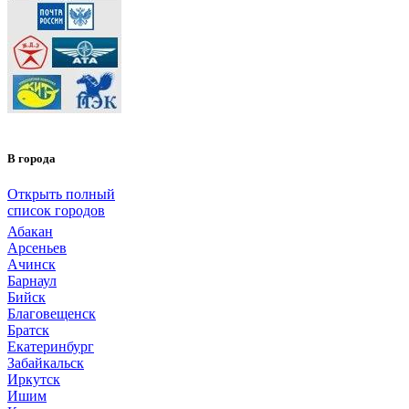
В города
Открыть полный
список городов
Абакан
Арсеньев
Ачинск
Барнаул
Бийск
Благовещенск
Братск
Екатеринбург
Забайкальск
Иркутск
Ишим