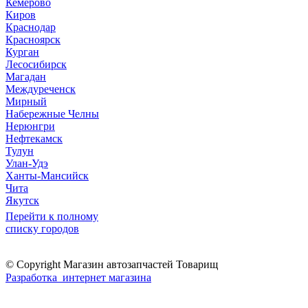
Кемерово
Киров
Краснодар
Красноярск
Курган
Лесосибирск
Магадан
Междуреченск
Мирный
Набережные Челны
Нерюнгри
Нефтекамск
Тулун
Улан-Удэ
Ханты-Мансийск
Чита
Якутск
Перейти к полному
списку городов
© Copyright Магазин автозапчастей Товарищ
Разработка интернет магазина