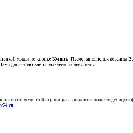
 кнопкой мыши по кнопке
Купить
. После наполнения корзины Ва
 Вами для согласования дальнейших действий.
угими посетителями этой страницы - заполните нижеслед
v54.ru