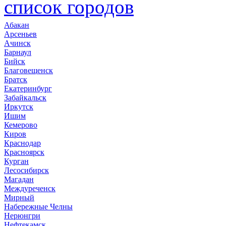
список городов
Абакан
Арсеньев
Ачинск
Барнаул
Бийск
Благовещенск
Братск
Екатеринбург
Забайкальск
Иркутск
Ишим
Кемерово
Киров
Краснодар
Красноярск
Курган
Лесосибирск
Магадан
Междуреченск
Мирный
Набережные Челны
Нерюнгри
Нефтекамск