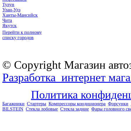
Тулун
Улан-Удэ
Ханты-Мансийск
Чита
Якутск
Перейти к полному
списку городов
© Copyright Магазин авто
Разработка интернет мага
Политика конфиден
Багажники
Стартеры
Компрессоры кондиционера
Форсунки
BILSTEIN
Стекла лобовые
Стекла задние
Фары головного св