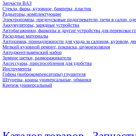
Запчасти ВАЗ
Стекла, фары, кузовное, бамперы, пластик
Радиаторы, комплектующие
Электропомпы, предпусковые подогреватели, печи в салон, оде
Аккумуляторы, зарядные устройства
Автобагажники, фаркопы и другие устройства для перевозки г
Расходные материалы
Автохимия, принадлежности для ухода за салоном, кузовом, дв
Мелкий кузовной ремонт, покраска, шумоизоляция
Автоджентльменский набор
Зимние щетки, размораживатели
Аксессуары, приспособления для удобства
Инструменты
Гофры (виброкомпенсаторы) глушителя
Штуцеры, краны универсальные, обманки
Крепеж универсальный
Каталог товаров
Запчаст