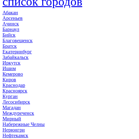
список городов
Абакан
Арсеньев
Ачинск
Барнаул
Бийск
Благовещенск
Братск
Екатеринбург
Забайкальск
Иркутск
Ишим
Кемерово
Киров
Краснодар
Красноярск
Курган
Лесосибирск
Магадан
Междуреченск
Мирный
Набережные Челны
Нерюнгри
Нефтекамск