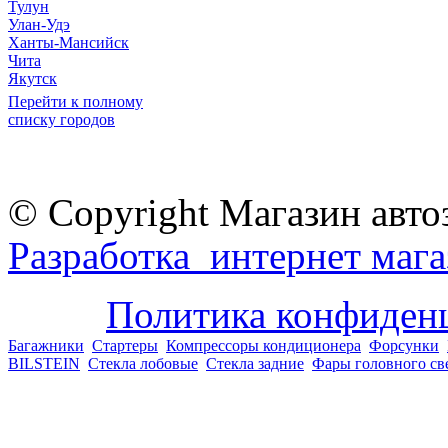
Тулун
Улан-Удэ
Ханты-Мансийск
Чита
Якутск
Перейти к полному
списку городов
© Copyright Магазин авто
Разработка интернет мага
Политика конфиден
Багажники
Стартеры
Компрессоры кондиционера
Форсунки
BILSTEIN
Стекла лобовые
Стекла задние
Фары головного св