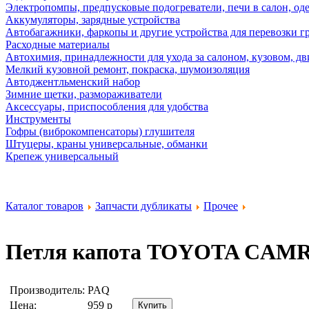
Электропомпы, предпусковые подогреватели, печи в салон, оде
Аккумуляторы, зарядные устройства
Автобагажники, фаркопы и другие устройства для перевозки г
Расходные материалы
Автохимия, принадлежности для ухода за салоном, кузовом, дв
Мелкий кузовной ремонт, покраска, шумоизоляция
Автоджентльменский набор
Зимние щетки, размораживатели
Аксессуары, приспособления для удобства
Инструменты
Гофры (виброкомпенсаторы) глушителя
Штуцеры, краны универсальные, обманки
Крепеж универсальный
Каталог товаров
Запчасти дубликаты
Прочее
Петля капота TOYOTA CAMR
Производитель:
PAQ
Цена:
959
р