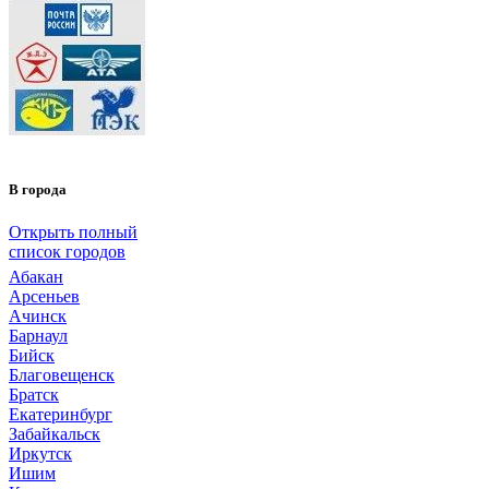
В города
Открыть полный
список городов
Абакан
Арсеньев
Ачинск
Барнаул
Бийск
Благовещенск
Братск
Екатеринбург
Забайкальск
Иркутск
Ишим