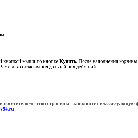
ям:
вой кнопкой мыши по кнопке
Купить
. После наполнения корзины 
 Вами для согласования дальнейших действий.
угими посетителями этой страницы - заполните нижеслед
v54.ru