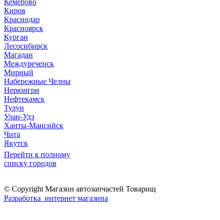
Кемерово
Киров
Краснодар
Красноярск
Курган
Лесосибирск
Магадан
Междуреченск
Мирный
Набережные Челны
Нерюнгри
Нефтекамск
Тулун
Улан-Удэ
Ханты-Мансийск
Чита
Якутск
Перейти к полному
списку городов
© Copyright Магазин автозапчастей Товарищ
Разработка интернет магазина