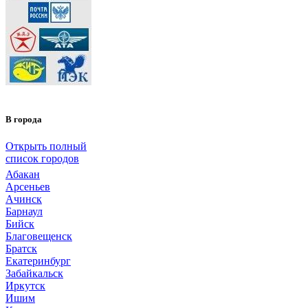
В города
Открыть полный
список городов
Абакан
Арсеньев
Ачинск
Барнаул
Бийск
Благовещенск
Братск
Екатеринбург
Забайкальск
Иркутск
Ишим