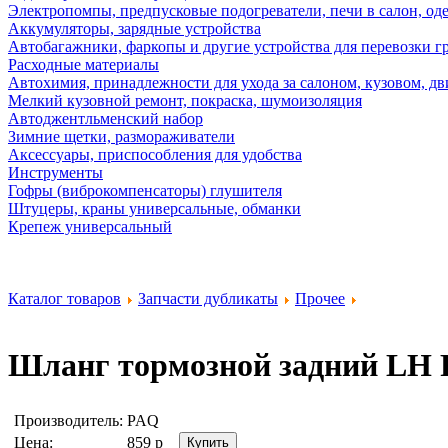
Электропомпы, предпусковые подогреватели, печи в салон, оде
Аккумуляторы, зарядные устройства
Автобагажники, фаркопы и другие устройства для перевозки г
Расходные материалы
Автохимия, принадлежности для ухода за салоном, кузовом, дв
Мелкий кузовной ремонт, покраска, шумоизоляция
Автоджентльменский набор
Зимние щетки, размораживатели
Аксессуары, приспособления для удобства
Инструменты
Гофры (виброкомпенсаторы) глушителя
Штуцеры, краны универсальные, обманки
Крепеж универсальный
Каталог товаров
Запчасти дубликаты
Прочее
Шланг тормозной задний LH
Производитель:
PAQ
Цена:
859
р