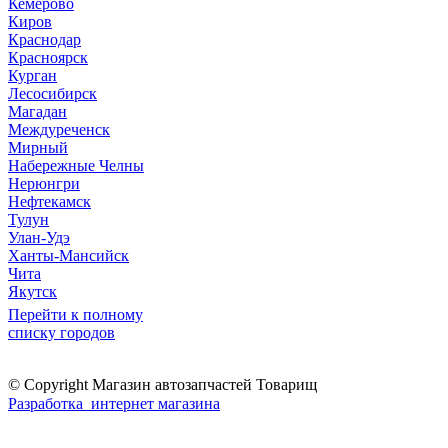
Кемерово
Киров
Краснодар
Красноярск
Курган
Лесосибирск
Магадан
Междуреченск
Мирный
Набережные Челны
Нерюнгри
Нефтекамск
Тулун
Улан-Удэ
Ханты-Мансийск
Чита
Якутск
Перейти к полному
списку городов
© Copyright Магазин автозапчастей Товарищ
Разработка интернет магазина