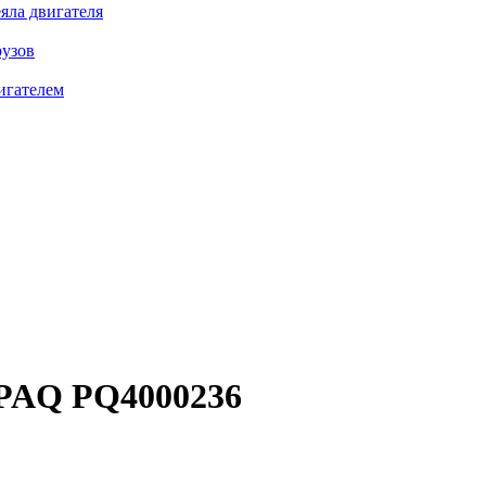
яла двигателя
рузов
игателем
PAQ PQ4000236