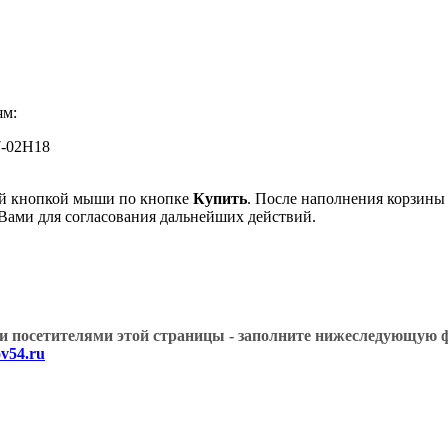
ям:
7-02H18
вой кнопкой мыши по кнопке
Купить
. После наполнения корзины 
 Вами для согласования дальнейших действий.
угими посетителями этой страницы - заполните нижеслед
v54.ru