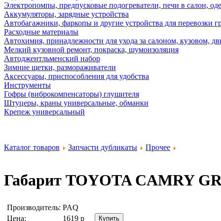
Электропомпы, предпусковые подогреватели, печи в салон, оде
Аккумуляторы, зарядные устройства
Автобагажники, фаркопы и другие устройства для перевозки г
Расходные материалы
Автохимия, принадлежности для ухода за салоном, кузовом, дв
Мелкий кузовной ремонт, покраска, шумоизоляция
Автоджентльменский набор
Зимние щетки, размораживатели
Аксессуары, приспособления для удобства
Инструменты
Гофры (виброкомпенсаторы) глушителя
Штуцеры, краны универсальные, обманки
Крепеж универсальный
Каталог товаров
Запчасти дубликаты
Прочее
Габарит TOYOTA CAMRY GR
Производитель:
PAQ
Цена:
1619
р