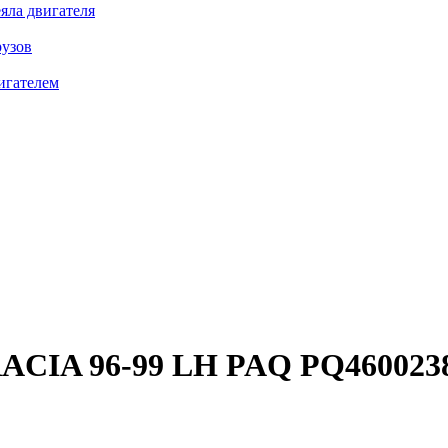
яла двигателя
рузов
игателем
ACIA 96-99 LH
PAQ PQ460023