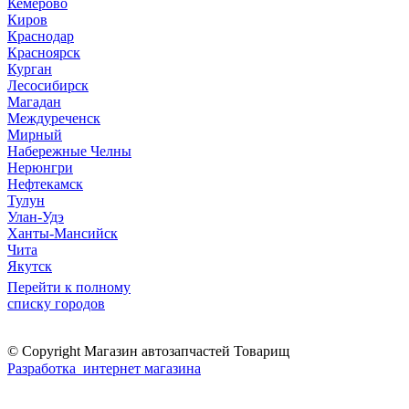
Кемерово
Киров
Краснодар
Красноярск
Курган
Лесосибирск
Магадан
Междуреченск
Мирный
Набережные Челны
Нерюнгри
Нефтекамск
Тулун
Улан-Удэ
Ханты-Мансийск
Чита
Якутск
Перейти к полному
списку городов
© Copyright Магазин автозапчастей Товарищ
Разработка интернет магазина