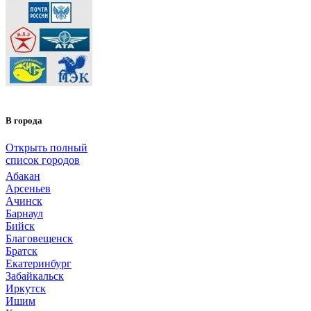
В города
Открыть полный
список городов
Абакан
Арсеньев
Ачинск
Барнаул
Бийск
Благовещенск
Братск
Екатеринбург
Забайкальск
Иркутск
Ишим