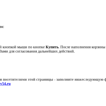
ям:
вой кнопкой мыши по кнопке
Купить
. После наполнения корзины 
 Вами для согласования дальнейших действий.
угими посетителями этой страницы - заполните нижеслед
v54.ru