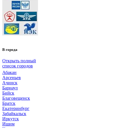
В города
Открыть полный
список городов
Абакан
Арсеньев
Ачинск
Барнаул
Бийск
Благовещенск
Братск
Екатеринбург
Забайкальск
Иркутск
Ишим