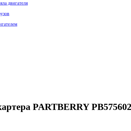
яла двигателя
рузов
игателем
картера
PARTBERRY PB57560