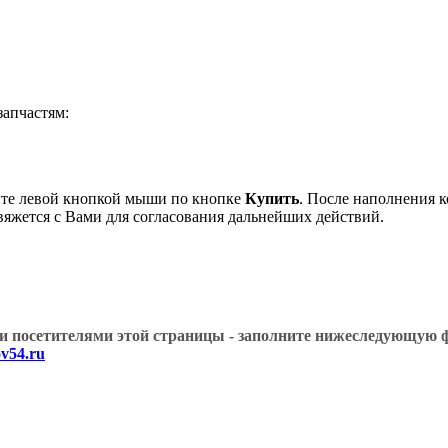
апчастям:
ите левой кнопкой мыши по кнопке
Купить
. После наполнения к
вяжется с Вами для согласования дальнейших действий.
угими посетителями этой страницы - заполните нижеслед
v54.ru