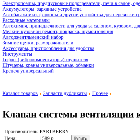
Электропомпы, предпусковые подогреватели, печи в салон, оде
Аккумуляторы, зарядные устройства
Автобагажники, фаркопы и другие устройства для перевозки г
Расходные материалы
Автохимия, принадлежности для ухода за салоном, кузовом, дв
Мелкий кузовной ремонт, покраска, шумоизоляция
Автоджентльменский набор
Зимние щетки, размораживатели
Аксессуары, приспособления для удобства
Инструменты
Гофры (виброкомпенсаторы) глушителя
Штуцеры, краны универсальные, обманки
Крепеж универсальный
Каталог товаров
Запчасти дубликаты
Прочее
Клапан системы вентиляции 
Производитель:
PARTBERRY
Цена:
1589
р