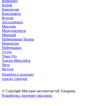
Кемерово
Киров
Краснодар
Красноярск
Курган
Лесосибирск
Магадан
Междуреченск
Мирный
Набережные Челны
Нерюнгри
Нефтекамск
Тулун
Улан-Удэ
Ханты-Мансийск
Чита
Якутск
Перейти к полному
списку городов
© Copyright Магазин автозапчастей Товарищ
Разработка интернет магазина