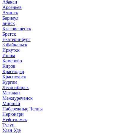
Абакан
Арсеньев
Ачинск
Барнаул
Бийск
Благовещенск
Братск
Екатеринбург
Забайкальск
Иркутск
Ишим
Кемерово
Киров
Краснодар
Красноярск
Курган
Лесосибирск
Магадан
Междуреченск
Мирный
Набережные Челны
Нерюнгри
Нефтекамск
Тулун
Улан-Удэ