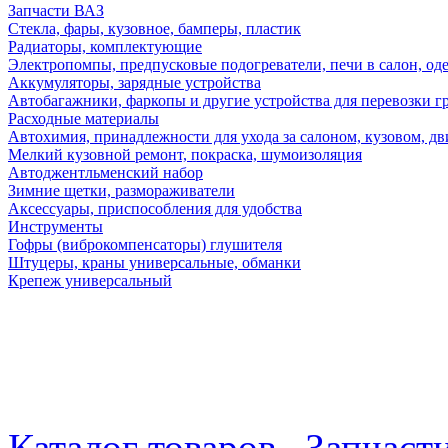
Запчасти ВАЗ
Стекла, фары, кузовное, бамперы, пластик
Радиаторы, комплектующие
Электропомпы, предпусковые подогреватели, печи в салон, оде
Аккумуляторы, зарядные устройства
Автобагажники, фаркопы и другие устройства для перевозки г
Расходные материалы
Автохимия, принадлежности для ухода за салоном, кузовом, дв
Мелкий кузовной ремонт, покраска, шумоизоляция
Автоджентльменский набор
Зимние щетки, размораживатели
Аксессуары, приспособления для удобства
Инструменты
Гофры (виброкомпенсаторы) глушителя
Штуцеры, краны универсальные, обманки
Крепеж универсальный
Каталог товаров
Запчаст