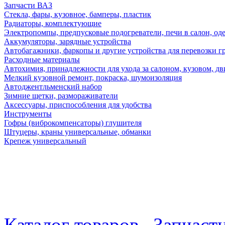
Запчасти ВАЗ
Стекла, фары, кузовное, бамперы, пластик
Радиаторы, комплектующие
Электропомпы, предпусковые подогреватели, печи в салон, оде
Аккумуляторы, зарядные устройства
Автобагажники, фаркопы и другие устройства для перевозки г
Расходные материалы
Автохимия, принадлежности для ухода за салоном, кузовом, дв
Мелкий кузовной ремонт, покраска, шумоизоляция
Автоджентльменский набор
Зимние щетки, размораживатели
Аксессуары, приспособления для удобства
Инструменты
Гофры (виброкомпенсаторы) глушителя
Штуцеры, краны универсальные, обманки
Крепеж универсальный
Каталог товаров
Запчаст