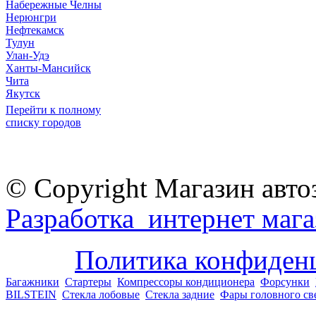
Набережные Челны
Нерюнгри
Нефтекамск
Тулун
Улан-Удэ
Ханты-Мансийск
Чита
Якутск
Перейти к полному
списку городов
© Copyright Магазин авто
Разработка интернет мага
Политика конфиден
Багажники
Стартеры
Компрессоры кондиционера
Форсунки
BILSTEIN
Стекла лобовые
Стекла задние
Фары головного св