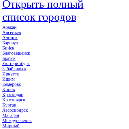
Открыть полный
список городов
Абакан
Арсеньев
Ачинск
Барнаул
Бийск
Благовещенск
Братск
Екатеринбург
Забайкальск
Иркутск
Ишим
Кемерово
Киров
Краснодар
Красноярск
Курган
Лесосибирск
Магадан
Междуреченск
Мирный