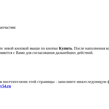
пчастям:
те левой кнопкой мыши по кнопке
Купить
. После наполнения к
вяжется с Вами для согласования дальнейших действий.
угими посетителями этой страницы - заполните нижеслед
v54.ru