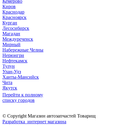
Кемерово
Киров
Краснодар
Красноярск
Курган
Лесосибирск
Магадан
Междуреченск
Мирный
Набережные Челны
Нерюнгри
Нефтекамск
Тулун
Улан-Удэ
Ханты-Мансийск
Чита
Якутск
Перейти к полному
списку городов
© Copyright Магазин автозапчастей Товарищ
Разработка интернет магазина