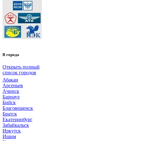
В города
Открыть полный
список городов
Абакан
Арсеньев
Ачинск
Барнаул
Бийск
Благовещенск
Братск
Екатеринбург
Забайкальск
Иркутск
Ишим