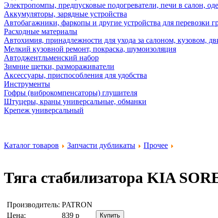
Электропомпы, предпусковые подогреватели, печи в салон, оде
Аккумуляторы, зарядные устройства
Автобагажники, фаркопы и другие устройства для перевозки г
Расходные материалы
Автохимия, принадлежности для ухода за салоном, кузовом, дв
Мелкий кузовной ремонт, покраска, шумоизоляция
Автоджентльменский набор
Зимние щетки, размораживатели
Аксессуары, приспособления для удобства
Инструменты
Гофры (виброкомпенсаторы) глушителя
Штуцеры, краны универсальные, обманки
Крепеж универсальный
Каталог товаров
Запчасти дубликаты
Прочее
Тяга стабилизатора KIA SORE
Производитель:
PATRON
Цена:
839
р