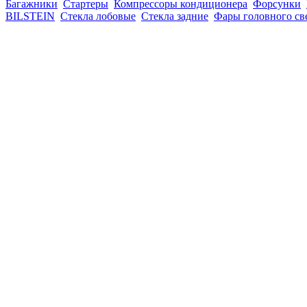
Багажники
Стартеры
Компрессоры кондиционера
Форсунки
BILSTEIN
Стекла лобовые
Стекла задние
Фары головного св