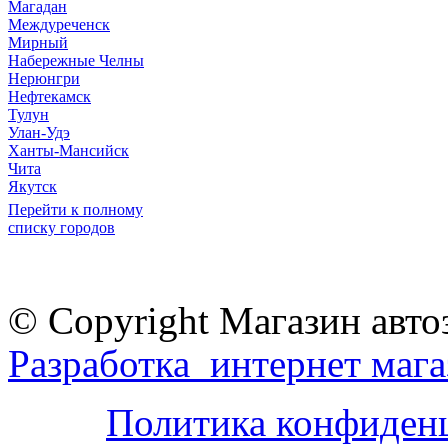
Магадан
Междуреченск
Мирный
Набережные Челны
Нерюнгри
Нефтекамск
Тулун
Улан-Удэ
Ханты-Мансийск
Чита
Якутск
Перейти к полному
списку городов
© Copyright Магазин авто
Разработка интернет мага
Политика конфиден