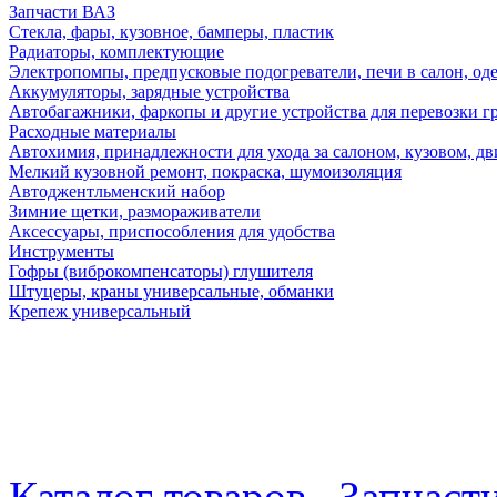
Запчасти ВАЗ
Стекла, фары, кузовное, бамперы, пластик
Радиаторы, комплектующие
Электропомпы, предпусковые подогреватели, печи в салон, оде
Аккумуляторы, зарядные устройства
Автобагажники, фаркопы и другие устройства для перевозки г
Расходные материалы
Автохимия, принадлежности для ухода за салоном, кузовом, дв
Мелкий кузовной ремонт, покраска, шумоизоляция
Автоджентльменский набор
Зимние щетки, размораживатели
Аксессуары, приспособления для удобства
Инструменты
Гофры (виброкомпенсаторы) глушителя
Штуцеры, краны универсальные, обманки
Крепеж универсальный
Каталог товаров
Запчаст