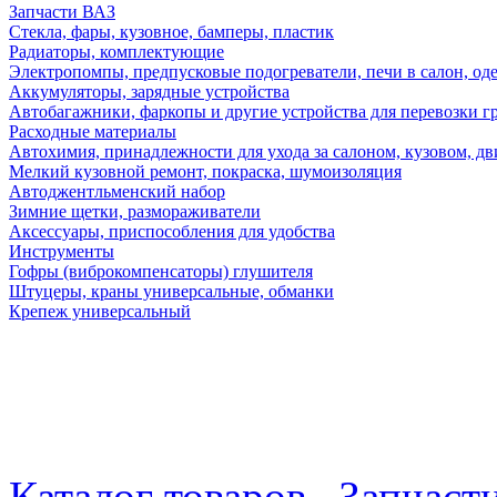
Запчасти ВАЗ
Стекла, фары, кузовное, бамперы, пластик
Радиаторы, комплектующие
Электропомпы, предпусковые подогреватели, печи в салон, оде
Аккумуляторы, зарядные устройства
Автобагажники, фаркопы и другие устройства для перевозки г
Расходные материалы
Автохимия, принадлежности для ухода за салоном, кузовом, дв
Мелкий кузовной ремонт, покраска, шумоизоляция
Автоджентльменский набор
Зимние щетки, размораживатели
Аксессуары, приспособления для удобства
Инструменты
Гофры (виброкомпенсаторы) глушителя
Штуцеры, краны универсальные, обманки
Крепеж универсальный
Каталог товаров
Запчаст