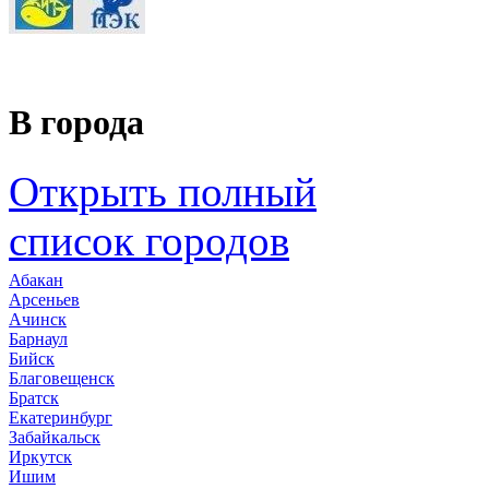
В города
Открыть полный
список городов
Абакан
Арсеньев
Ачинск
Барнаул
Бийск
Благовещенск
Братск
Екатеринбург
Забайкальск
Иркутск
Ишим