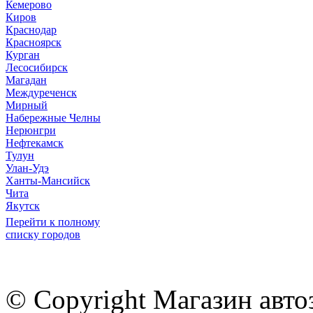
Кемерово
Киров
Краснодар
Красноярск
Курган
Лесосибирск
Магадан
Междуреченск
Мирный
Набережные Челны
Нерюнгри
Нефтекамск
Тулун
Улан-Удэ
Ханты-Мансийск
Чита
Якутск
Перейти к полному
списку городов
© Copyright Магазин авто