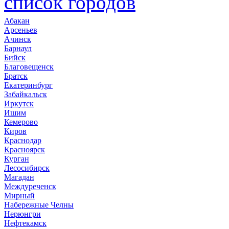
список городов
Абакан
Арсеньев
Ачинск
Барнаул
Бийск
Благовещенск
Братск
Екатеринбург
Забайкальск
Иркутск
Ишим
Кемерово
Киров
Краснодар
Красноярск
Курган
Лесосибирск
Магадан
Междуреченск
Мирный
Набережные Челны
Нерюнгри
Нефтекамск