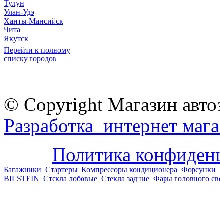
Тулун
Улан-Удэ
Ханты-Мансийск
Чита
Якутск
Перейти к полному
списку городов
© Copyright Магазин авто
Разработка интернет мага
Политика конфиден
Багажники
Стартеры
Компрессоры кондиционера
Форсунки
BILSTEIN
Стекла лобовые
Стекла задние
Фары головного св