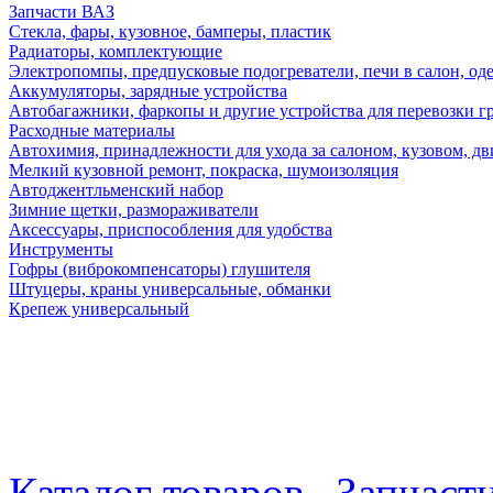
Запчасти ВАЗ
Стекла, фары, кузовное, бамперы, пластик
Радиаторы, комплектующие
Электропомпы, предпусковые подогреватели, печи в салон, оде
Аккумуляторы, зарядные устройства
Автобагажники, фаркопы и другие устройства для перевозки г
Расходные материалы
Автохимия, принадлежности для ухода за салоном, кузовом, дв
Мелкий кузовной ремонт, покраска, шумоизоляция
Автоджентльменский набор
Зимние щетки, размораживатели
Аксессуары, приспособления для удобства
Инструменты
Гофры (виброкомпенсаторы) глушителя
Штуцеры, краны универсальные, обманки
Крепеж универсальный
Каталог товаров
Запчаст