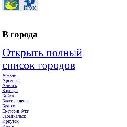
В города
Открыть полный
список городов
Абакан
Арсеньев
Ачинск
Барнаул
Бийск
Благовещенск
Братск
Екатеринбург
Забайкальск
Иркутск
Ишим