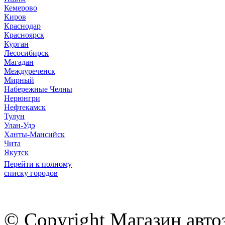
Кемерово
Киров
Краснодар
Красноярск
Курган
Лесосибирск
Магадан
Междуреченск
Мирный
Набережные Челны
Нерюнгри
Нефтекамск
Тулун
Улан-Удэ
Ханты-Мансийск
Чита
Якутск
Перейти к полному
списку городов
© Copyright Магазин авто