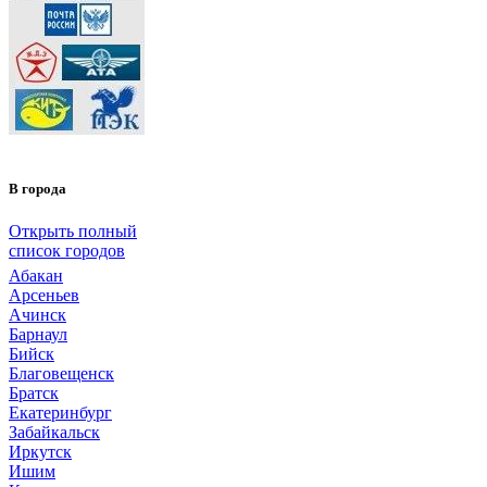
В города
Открыть полный
список городов
Абакан
Арсеньев
Ачинск
Барнаул
Бийск
Благовещенск
Братск
Екатеринбург
Забайкальск
Иркутск
Ишим