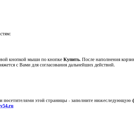
стям:
евой кнопкой мыши по кнопке
Купить
. После наполнения корзи
вяжется с Вами для согласования дальнейших действий.
угими посетителями этой страницы - заполните нижеслед
v54.ru