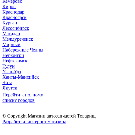
Кемерово
Киров
Краснодар
Красноярск
Курган
Лесосибирск
Магадан
Междуреченск
Мирный
Набережные Челны
Нерюнгри
Нефтекамск
Тулун
Улан-Удэ
Ханты-Мансийск
Чита
Якутск
Перейти к полному
списку городов
© Copyright Магазин автозапчастей Товарищ
Разработка интернет магазина