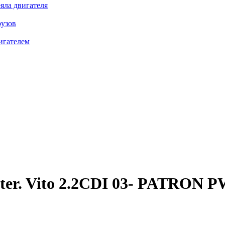
яла двигателя
рузов
игателем
er. Vito 2.2CDI 03-
PATRON P