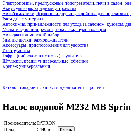
Электропомпы, предпусковые подогреватели, печи в салон, оде
Аккумуляторы, зарядные устройства
Автобагажники, фаркопы и другие устройства для перевозки г
Расходные материалы
Автохимия, принадлежности для ухода за салоном, кузовом, дв
Мелкий кузовной ремонт, покраска, шумоизоляция
Автоджентльменский набор
Зимние щетки, размораживатели
Аксессуары, приспособления для удобства
Инструменты
Гофры (виброкомпенсаторы) глушителя
Штуцеры, краны универсальные, обманки
Крепеж универсальный
Каталог товаров
Запчасти дубликаты
Прочее
Насос водяной M232 MB Sprint
Производитель:
PATRON
Цена:
5449
р