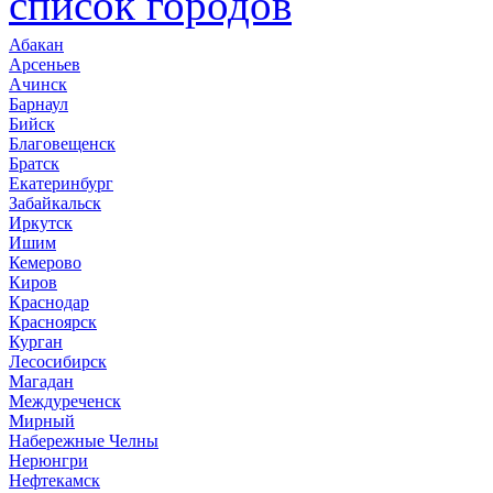
список городов
Абакан
Арсеньев
Ачинск
Барнаул
Бийск
Благовещенск
Братск
Екатеринбург
Забайкальск
Иркутск
Ишим
Кемерово
Киров
Краснодар
Красноярск
Курган
Лесосибирск
Магадан
Междуреченск
Мирный
Набережные Челны
Нерюнгри
Нефтекамск