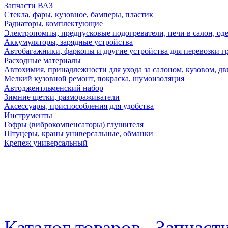
Запчасти ВАЗ
Стекла, фары, кузовное, бамперы, пластик
Радиаторы, комплектующие
Электропомпы, предпусковые подогреватели, печи в салон, оде
Аккумуляторы, зарядные устройства
Автобагажники, фаркопы и другие устройства для перевозки г
Расходные материалы
Автохимия, принадлежности для ухода за салоном, кузовом, дв
Мелкий кузовной ремонт, покраска, шумоизоляция
Автоджентльменский набор
Зимние щетки, размораживатели
Аксессуары, приспособления для удобства
Инструменты
Гофры (виброкомпенсаторы) глушителя
Штуцеры, краны универсальные, обманки
Крепеж универсальный
Каталог товаров
Запчаст