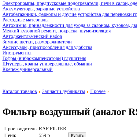
Электропомпы, предпусковые подогреватели, печи в салон, оде
Аккумуляторы, зарядные устройства
Автобагажники, фаркопы и другие устройства для перевозки г
Расходные материалы
Автохимия, принадлежности для ухода за салоном, кузовом, дв
Мелкий кузовной ремонт, покраска, шумоизоляция
Автоджентльменский набор
Зимние щетки, размораживатели
Аксессуары, приспособления для удобства
Инструменты
Гофры (виброкомпенсаторы) глушителя
Штуцеры, краны универсальные, обманки
Крепеж универсальный
Каталог товаров
Запчасти дубликаты
Прочее
Фильтр воздушный (аналог R
Производитель:
RAF FILTER
Цена:
559
р