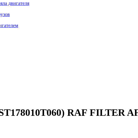
яла двигателя
рузов
игателем
ST178010T060)
RAF FILTER A