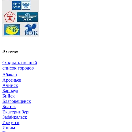
В города
Открыть полный
список городов
Абакан
Арсеньев
Ачинск
Барнаул
Бийск
Благовещенск
Братск
Екатеринбург
Забайкальск
Иркутск
Ишим