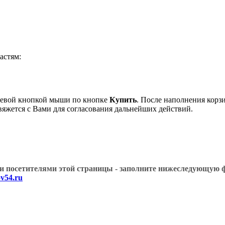
астям:
 левой кнопкой мыши по кнопке
Купить
. После наполнения корз
вяжется с Вами для согласования дальнейших действий.
угими посетителями этой страницы - заполните нижеслед
v54.ru