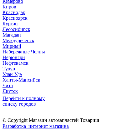
Кемерово
Киров
Краснодар
Красноярск
Курган
Лесосибирск
Магадан
Междуреченск
Мирный
Набережные Челны
Нерюнгри
Нефтекамск
Тулун
Улан-Удэ
Ханты-Мансийск
Чита
Якутск
Перейти к полному
списку городов
© Copyright Магазин автозапчастей Товарищ
Разработка интернет магазина