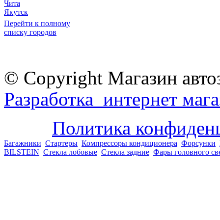
Чита
Якутск
Перейти к полному
списку городов
© Copyright Магазин авто
Разработка интернет мага
Политика конфиден
Багажники
Стартеры
Компрессоры кондиционера
Форсунки
BILSTEIN
Стекла лобовые
Стекла задние
Фары головного св