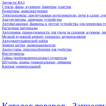
Запчасти ВАЗ
Стекла, фары, кузовное, бамперы, пластик
Радиаторы, комплектующие
Электропомпы, предпусковые подогреватели, печи в салон, оде
Аккумуляторы, зарядные устройства
Автобагажники, фаркопы и другие устройства для перевозки г
Расходные материалы
Автохимия, принадлежности для ухода за салоном, кузовом, дв
Мелкий кузовной ремонт, покраска, шумоизоляция
Автоджентльменский набор
Зимние щетки, размораживатели
Аксессуары, приспособления для удобства
Инструменты
Гофры (виброкомпенсаторы) глушителя
Штуцеры, краны универсальные, обманки
Крепеж универсальный
Каталог товаров
Запчаст