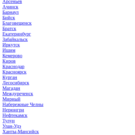
Арсеньев
Ачинск
Барнаул
Бийск
Благовещенск
Братск
Екатеринбург
Забайкальск
Иркутск
Ишим
Кемерово
Киров
Краснодар
Красноярск
Курган
Лесосибирск
Магадан
Междуреченск
Мирный
Набережные Челны
Нерюнгри
Нефтекамск
Тулун
Улан-Удэ
Ханты-Мансийск