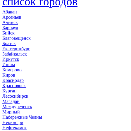
список городов
Абакан
Арсеньев
Ачинск
Барнаул
Бийск
Благовещенск
Братск
Екатеринбург
Забайкальск
Иркутск
Ишим
Кемерово
Киров
Краснодар
Красноярск
Курган
Лесосибирск
Магадан
Междуреченск
Мирный
Набережные Челны
Нерюнгри
Нефтекамск