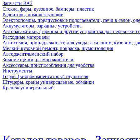
Запчасти ВАЗ
Стекла, фары, кузовное, бамперы, пластик
Радиаторы, комплектующие
Электропомпы, предпусковые подогреватели, печи в салон, оде
Аккумуляторы, зарядные устройства
Автобагажники, фаркопы и другие устройства для перевозки г
Расходные материалы
Автохимия, принадлежности для ухода за салоном, кузовом, дв
Мелкий кузовной ремонт, покраска, шумоизоляция
Автоджентльменский набор
Зимние щетки, размораживатели
Аксессуары, приспособления для удобства
Инструменты
Гофры (виброкомпенсаторы) глушителя
Штуцеры, краны универсальные, обманки
Крепеж универсальный
Каталог товаров
Запчаст