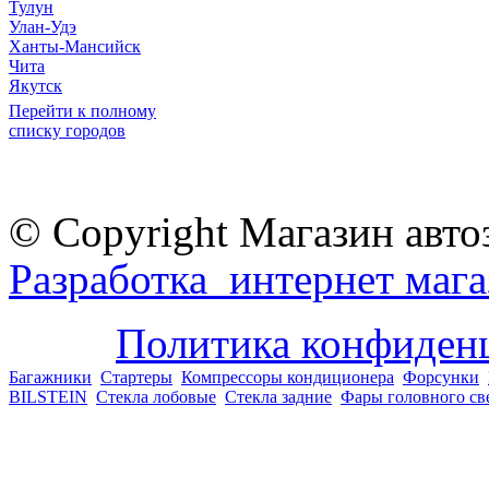
Тулун
Улан-Удэ
Ханты-Мансийск
Чита
Якутск
Перейти к полному
списку городов
© Copyright Магазин авто
Разработка интернет мага
Политика конфиден
Багажники
Стартеры
Компрессоры кондиционера
Форсунки
BILSTEIN
Стекла лобовые
Стекла задние
Фары головного св