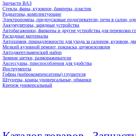
Запчасти ВАЗ
Стекла, фары, кузовное, бамперы, пластик
Радиаторы, комплектующие
Электропомпы, предпусковые подогреватели, печи в салон, оде
Аккумуляторы, зарядные устройства
Автобагажники, фаркопы и другие устройства для перевозки г
Расходные материалы
Автохимия, принадлежности для ухода за салоном, кузовом, дв
Мелкий кузовной ремонт, покраска, шумоизоляция
Автоджентльменский набор
Зимние щетки, размораживатели
Аксессуары, приспособления для удобства
Инструменты
Гофры (виброкомпенсаторы) глушителя
Штуцеры, краны универсальные, обманки
Крепеж универсальный
Каталог товаров
Запчаст