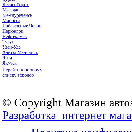
Лесосибирск
Магадан
Междуреченск
Мирный
Набережные Челны
Нерюнгри
Нефтекамск
Тулун
Улан-Удэ
Ханты-Мансийск
Чита
Якутск
Перейти к полному
списку городов
© Copyright Магазин авто
Разработка интернет мага