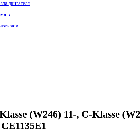
яла двигателя
рузов
игателем
se (W246) 11-, C-Klasse (W204
CE1135E1