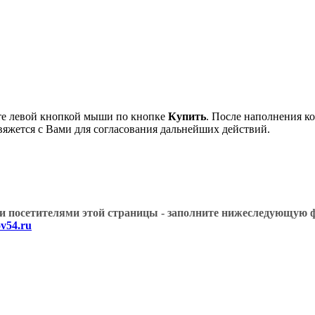
те левой кнопкой мыши по кнопке
Купить
. После наполнения к
вяжется с Вами для согласования дальнейших действий.
угими посетителями этой страницы - заполните нижеслед
v54.ru