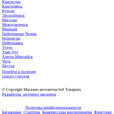
Краснодар
Красноярск
Курган
Лесосибирск
Магадан
Междуреченск
Мирный
Набережные Челны
Нерюнгри
Нефтекамск
Тулун
Улан-Удэ
Ханты-Мансийск
Чита
Якутск
Перейти к полному
списку городов
© Copyright Магазин автозапчастей Товарищ
Разработка интернет магазина
Политика конфиденциальности
Багажники
Стартеры
Компрессоры кондиционера
Форсунки