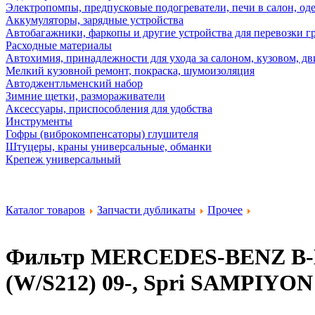
Электропомпы, предпусковые подогреватели, печи в салон, оде
Аккумуляторы, зарядные устройства
Автобагажники, фаркопы и другие устройства для перевозки г
Расходные материалы
Автохимия, принадлежности для ухода за салоном, кузовом, дв
Мелкий кузовной ремонт, покраска, шумоизоляция
Автоджентльменский набор
Зимние щетки, размораживатели
Аксессуары, приспособления для удобства
Инструменты
Гофры (виброкомпенсаторы) глушителя
Штуцеры, краны универсальные, обманки
Крепеж универсальный
Каталог товаров
Запчасти дубликаты
Прочее
Фильтр MERCEDES-BENZ B-Klas
(W/S212) 09-, Spri
SAMPIYON 