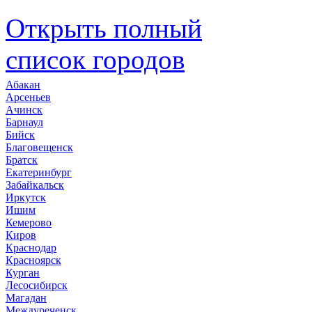
Открыть полный
список городов
Абакан
Арсеньев
Ачинск
Барнаул
Бийск
Благовещенск
Братск
Екатеринбург
Забайкальск
Иркутск
Ишим
Кемерово
Киров
Краснодар
Красноярск
Курган
Лесосибирск
Магадан
Междуреченск