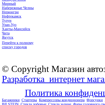
Мирный
Набережные Челны
Нерюнгри
Нефтекамск
Тулун
Улан-Удэ
Ханты-Мансийск
Чита
Якутск
Перейти к полному
списку городов
© Copyright Магазин авто
Разработка интернет мага
Политика конфиден
Багажники
Стартеры
Компрессоры кондиционера
Форсунки
BILSTEIN
Стекла лобовые
Стекла задние
Фары головного св